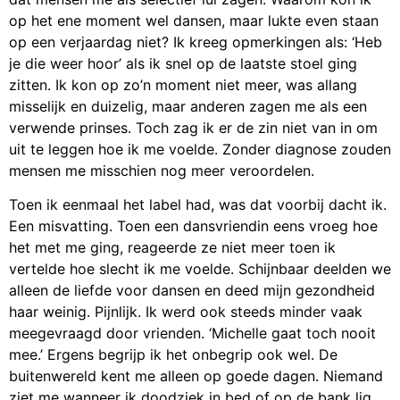
op het ene moment wel dansen, maar lukte even staan
op een verjaardag niet? Ik kreeg opmerkingen als: ‘Heb
je die weer hoor’ als ik snel op de laatste stoel ging
zitten. Ik kon op zo’n moment niet meer, was allang
misselijk en duizelig, maar anderen zagen me als een
verwende prinses. Toch zag ik er de zin niet van in om
uit te leggen hoe ik me voelde. Zonder diagnose zouden
mensen me misschien nog meer veroordelen.
Toen ik eenmaal het label had, was dat voorbij dacht ik.
Een misvatting. Toen een dansvriendin eens vroeg hoe
het met me ging, reageerde ze niet meer toen ik
vertelde hoe slecht ik me voelde. Schijnbaar deelden we
alleen de liefde voor dansen en deed mijn gezondheid
haar weinig. Pijnlijk. Ik werd ook steeds minder vaak
meegevraagd door vrienden. ‘Michelle gaat toch nooit
mee.’ Ergens begrijp ik het onbegrip ook wel. De
buitenwereld kent me alleen op goede dagen. Niemand
ziet me wanneer ik doodziek in bed of op de bank lig.