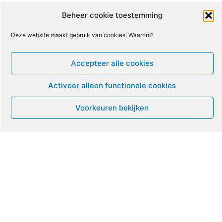
10
11
12
13
14
15
16
Beheer cookie toestemming
Deze website maakt gebruik van cookies. Waarom?
17
18
19
20
21
22
23
Accepteer alle cookies
24
25
26
27
28
29
30
Activeer alleen functionele cookies
31
1
2
3
4
5
6
Voorkeuren bekijken
Leven met ME/CVS en POTS
De Vragendokter
Het PAIS protest
Not Recovered Belgium
Vrouw met ME