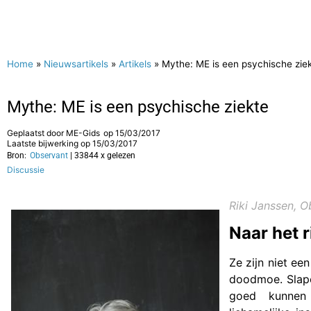
Home
»
Nieuwsartikels
»
Artikels
»
Mythe: ME is een psychische zie
Mythe: ME is een psychische ziekte
Geplaatst door
ME-Gids
op
15/03/2017
Laatste bijwerking op 15/03/2017
Bron:
Observant
| 33844 x gelezen
Discussie
Riki Janssen, O
Naar het r
Ze zijn niet ee
doodmoe. Slape
goed kunnen