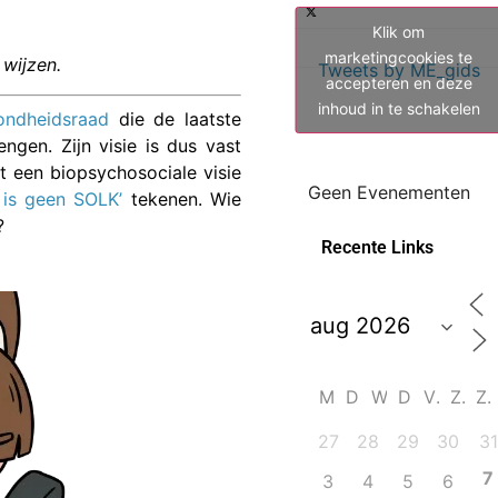
Klik om
marketingcookies te
 wijzen.
Tweets by ME_gids
accepteren en deze
inhoud in te schakelen
ndheidsraad
die de laatste
ngen. Zijn visie is dus vast
t een biopsychosociale visie
Geen Evenementen
 is geen SOLK’
tekenen. Wie
?
Recente Links
M
D
W
D
V
Z
27
28
29
30
31
7
3
4
5
6