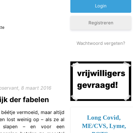
Registreren
kte
Wachtwoord vergeten?
bservant, 8 maart 2016
ijk der fabelen
n béétje vermoeid, maar altijd
Long Covid,
n lost weinig op – als ze al
ME/CVS, Lyme,
 slapen – en voor een