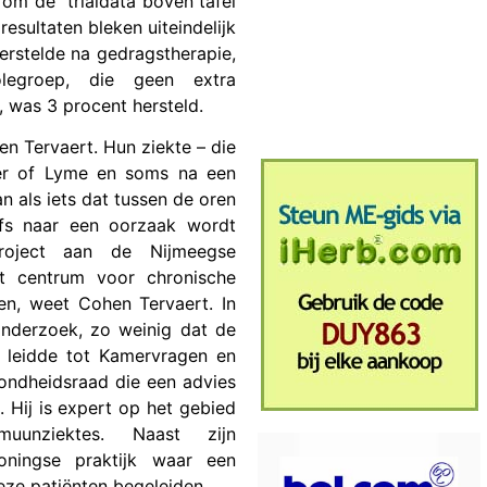
 om de “trialdata boven tafel
resultaten bleken uiteindelijk
erstelde na gedragstherapie,
legroep, die geen extra
 was 3 procent hersteld.
en Tervaert. Hun ziekte – die
er of Lyme en soms na een
n als iets dat tussen de oren
eefs naar een oorzaak wordt
roject aan de Nijmeegse
et centrum voor chronische
en, weet Cohen Tervaert. In
onderzoek, zo weinig dat de
e leidde tot Kamervragen en
zondheidsraad die een advies
. Hij is expert op het gebied
muunziektes. Naast zijn
oningse praktijk waar een
deze patiënten begeleiden.