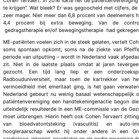
Cohen Tervaert. In 2016 lukte het de patiëntenvereniging
te krijgen”. Wat bleek? Er was gegoocheld met cijfers, de 
zeer mager. Niet meer dan 6,8 procent van deelnemers h
4,4 procent bij extra beweging. Van de contro
gedragstherapie en/of bewegingstherapie had gekregen,
ME-patiënten voelen zich in de steek gelaten, vertelt Coh
soms spontaan opkomt, soms na de ziekte van Pfeiff
periode van uitputting – wordt in Nederland vaak afgedaa
zit. Niet in de laatste plaats omdat al jaren teverg
gezocht. Een tijd lang liep er een onderzoeksp
Radbouduniversiteit, maar toen de kartrekker van h
vermoeidheid met emeritaat ging, is het gaan verwater
Nederland gebeurt nu weinig basaal wetenschappelijk 
patiëntenvereniging een handtekeningenactie begon di
uiteindelijk resulteerde in een ME-commissie van de Ge
moet uitbrengen. Hierin heeft ook Cohen Tervaert zitting
van bloedvatontsteking (vasculitis) en auto-im
hoogleraarschap werkt hij onder andere in een Gr
cardioloog, internist, psychiater en als nodig neuroloog 