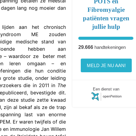
POTS en
nspanning betalen ze meestal
: dagen lang nog moeier dan
Fibromyalgie
patiënten vragen
jullie hulp
 lijden aan het chronisch
idssyndroom ME zouden
idige medische stand van
29.666
handtekeningen
doende hebben aan
ie – waardoor ze beter met
en leren omgaan – en
MELD JE NU AAN!
efeningen die hun conditie
 grote studie, onder leiding
erzoekers die in 2011 in
The
Een dienst van
ubliceerd, bevestigde dit.
an deze studie zette kwaad
 zijn al bekaf als ze de trap
spanning last van enorme
EM. Er waren twijfels of die
de en immunologie Jan Willem