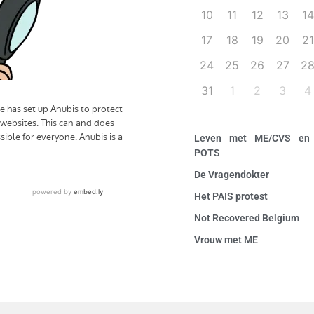
10
11
12
13
14
17
18
19
20
21
24
25
26
27
2
31
1
2
3
4
Leven met ME/CVS en
POTS
De Vragendokter
Het PAIS protest
Not Recovered Belgium
Vrouw met ME