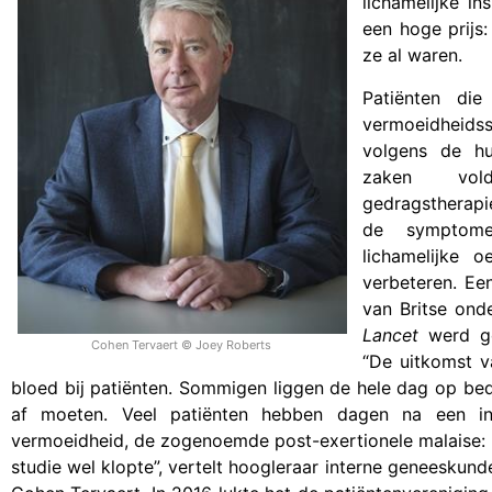
lichamelijke i
een hoge prijs
ze al waren.
Patiënten die
vermoeidhe
volgens de hu
zaken vol
gedragstherap
de symptom
lichamelijke o
verbeteren. Een
van Britse ond
Lancet
werd gep
Cohen Tervaert © Joey Roberts
“De uitkomst v
bloed bij patiënten. Sommigen liggen de hele dag op bed,
af moeten. Veel patiënten hebben dagen na een in
vermoeidheid, de zogenoemde post-exertionele malaise: P
studie wel klopte”, vertelt hoogleraar interne geneeskun