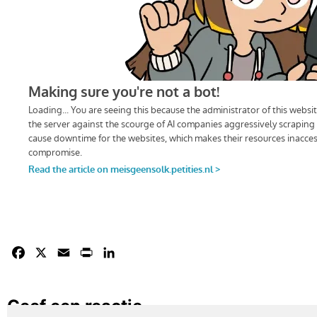
Facebook
X
Email
Print
LinkedIn
Geef een reactie