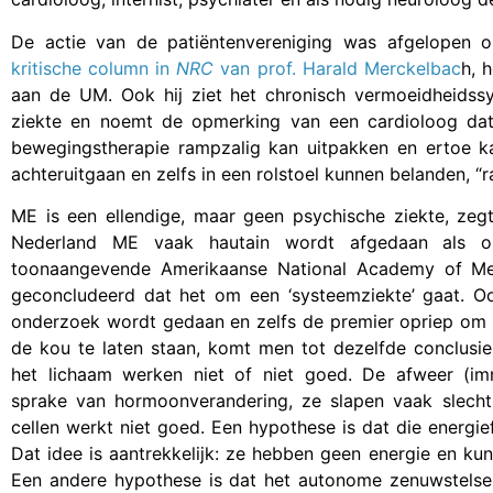
De actie van de patiëntenvereniging was afgelopen o
kritische column in
NRC
van prof. Harald Merckelbac
h, 
aan de UM. Ook hij ziet het chronisch vermoeidheidss
ziekte en noemt de opmerking van een cardioloog dat
bewegingstherapie rampzalig kan uitpakken en ertoe kan
achteruitgaan en zelfs in een rolstoel kunnen belanden, “r
ME is een ellendige, maar geen psychische ziekte, zegt
Nederland ME vaak hautain wordt afgedaan als o
toonaangevende Amerikaanse National Academy of M
geconcludeerd dat het om een ‘systeemziekte’ gaat. O
onderzoek wordt gedaan en zelfs de premier opriep om d
de kou te laten staan, komt men tot dezelfde conclusie
het lichaam werken niet of niet goed. De afweer (im
sprake van hormoonverandering, ze slapen vaak slecht
cellen werkt niet goed. Een hypothese is dat die energief
Dat idee is aantrekkelijk: ze hebben geen energie en ku
Een andere hypothese is dat het autonome zenuwstelsel