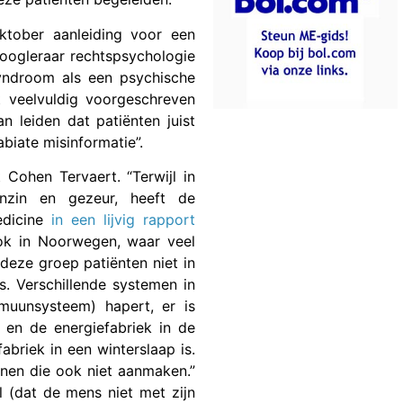
ktober aanleiding voor een
hoogleraar rechtspsychologie
yndroom als een psychische
 veelvuldig voorgeschreven
 leiden dat patiënten juist
abiate misinformatie”.
 Cohen Tervaert. “Terwijl in
nzin en gezeur, heeft de
edicine
in een lijvig rapport
ok in Noorwegen, waar veel
eze groep patiënten niet in
s. Verschillende systemen in
muunsysteem) hapert, er is
 en de energiefabriek in de
abriek in een winterslaap is.
nnen die ook niet aanmaken.”
 (dat de mens niet met zijn