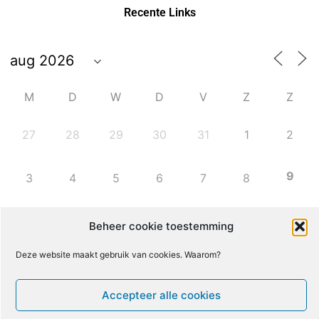
Recente Links
M
D
W
D
V
Z
Z
27
28
29
30
31
1
2
9
3
4
5
6
7
8
10
11
12
13
14
15
16
Beheer cookie toestemming
Deze website maakt gebruik van cookies. Waarom?
17
18
19
20
21
22
23
Accepteer alle cookies
24
25
26
27
28
29
30