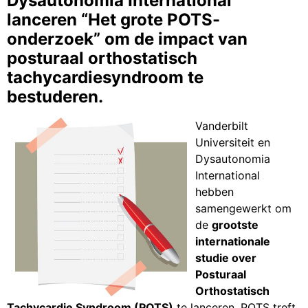
Dysautonomia International
lanceren “Het grote POTS-
onderzoek” om de impact van
posturaal orthostatisch
tachycardiesyndroom te
bestuderen.
Vanderbilt
Universiteit en
Dysautonomia
International
hebben
samengewerkt om
de
grootste
internationale
studie over
Posturaal
Orthostatisch
Tachycardie Syndroom (POTS)
te lanceren. POTS treft