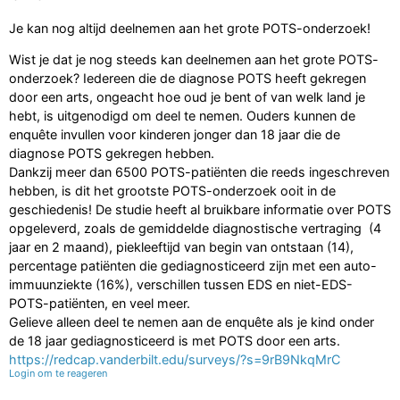
Je kan nog altijd deelnemen aan het grote POTS-onderzoek!
Wist je dat je nog steeds kan deelnemen aan het grote POTS-
onderzoek? Iedereen die de diagnose POTS heeft gekregen
door een arts, ongeacht hoe oud je bent of van welk land je
hebt, is uitgenodigd om deel te nemen. Ouders kunnen de
enquête invullen voor kinderen jonger dan 18 jaar die de
diagnose POTS gekregen hebben.
Dankzij meer dan 6500 POTS-patiënten die reeds ingeschreven
hebben, is dit het grootste POTS-onderzoek ooit in de
geschiedenis! De studie heeft al bruikbare informatie over POTS
opgeleverd, zoals de gemiddelde diagnostische vertraging (4
jaar en 2 maand), piekleeftijd van begin van ontstaan (14),
percentage patiënten die gediagnosticeerd zijn met een auto-
immuunziekte (16%), verschillen tussen EDS en niet-EDS-
POTS-patiënten, en veel meer.
Gelieve alleen deel te nemen aan de enquête als je kind onder
de 18 jaar gediagnosticeerd is met POTS door een arts.
https://redcap.vanderbilt.edu/surveys/?s=9rB9NkqMrC
Login om te reageren