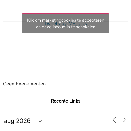
Klik om marketingcookies te accepteren
Tweets by ME_gids
en deze inhoud in te schakelen
Geen Evenementen
Recente Links
M
D
W
D
V
Z
Z