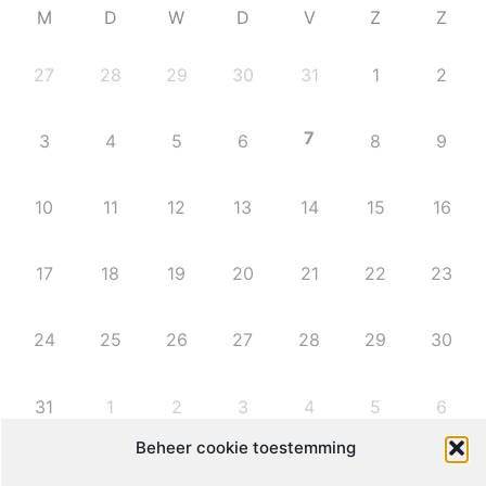
27
28
29
30
31
1
2
7
3
4
5
6
8
9
10
11
12
13
14
15
16
Beheer cookie toestemming
Deze website maakt gebruik van cookies. Waarom?
17
18
19
20
21
22
23
Accepteer alle cookies
24
25
26
27
28
29
30
Activeer alleen functionele cookies
31
1
2
3
4
5
6
Voorkeuren bekijken
Leven met ME/CVS en POTS