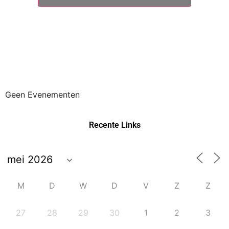
Geen Evenementen
Recente Links
M
D
W
D
V
Z
Z
27
28
29
30
1
2
3