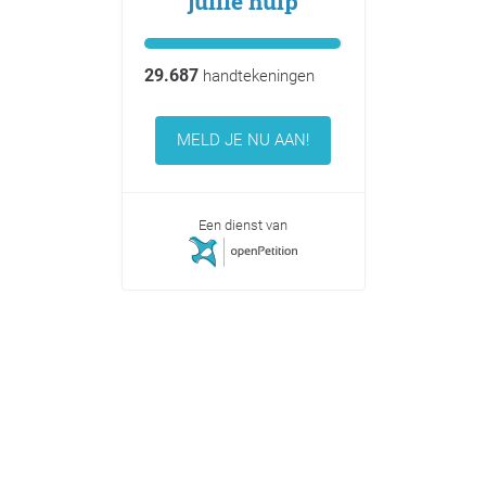
jullie hulp
29.687
handtekeningen
MELD JE NU AAN!
Een dienst van