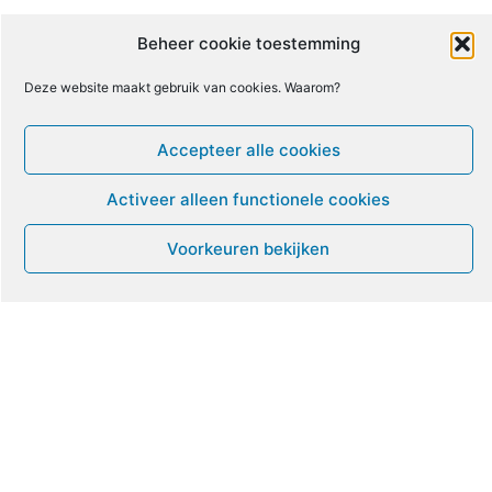
4
5
6
7
8
9
10
Beheer cookie toestemming
Deze website maakt gebruik van cookies. Waarom?
11
12
13
14
15
16
17
Accepteer alle cookies
18
19
20
21
22
23
24
Activeer alleen functionele cookies
25
26
27
28
29
30
31
Voorkeuren bekijken
Leven met ME/CVS en POTS
De Vragendokter
Het PAIS protest
Not Recovered Belgium
Vrouw met ME