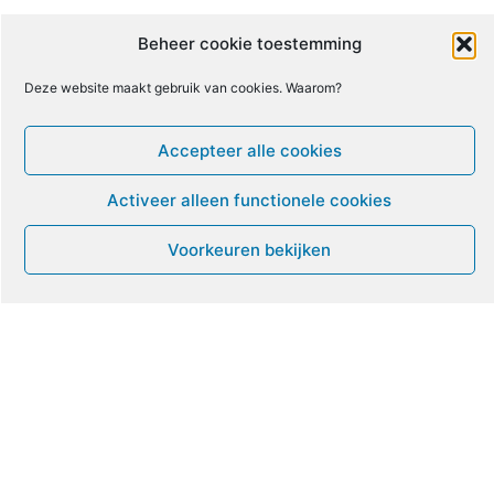
8
9
10
11
12
13
14
Beheer cookie toestemming
Deze website maakt gebruik van cookies. Waarom?
15
16
17
18
19
20
21
Accepteer alle cookies
22
23
24
25
26
27
28
Activeer alleen functionele cookies
29
30
1
2
3
4
5
Voorkeuren bekijken
Leven met ME/CVS en POTS
De Vragendokter
Het PAIS protest
Not Recovered Belgium
Vrouw met ME