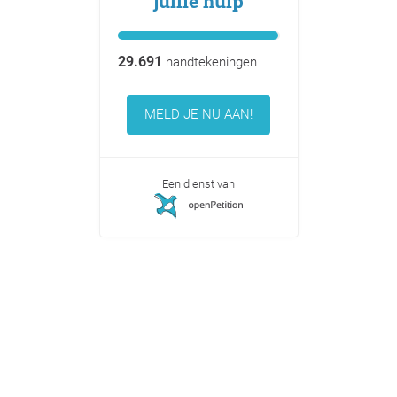
jullie hulp
29.691
handtekeningen
MELD JE NU AAN!
Een dienst van