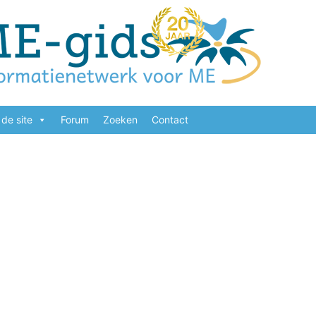
de site
Forum
Zoeken
Contact