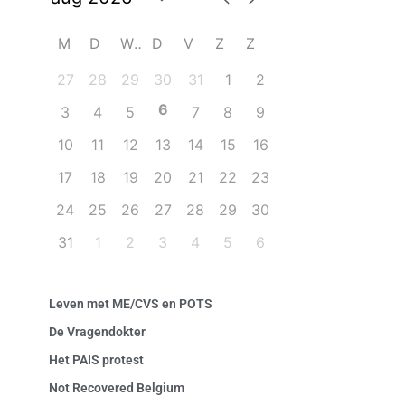
M
D
W
D
V
Z
Z
27
28
29
30
31
1
2
6
3
4
5
7
8
9
10
11
12
13
14
15
16
17
18
19
20
21
22
23
24
25
26
27
28
29
30
31
1
2
3
4
5
6
Leven met ME/CVS en POTS
De Vragendokter
Het PAIS protest
Not Recovered Belgium