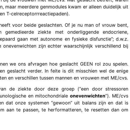
en, maar meerdere genmodules kwam er alleen duidelijk uit
en T-celreceptorrreactiepaden).
heeft voor beide geslachten. Of je nu man of vrouw bent,
n gemedieerde ziekte met onderliggende endocriene,
paard gaan met autonome en fysieke disfunctie”; d.w.z.
nevenwichten zijn echter waarschijnlijk verschillend bij
nen we ons afvragen hoe geslacht GEEN rol zou spelen.
 geslacht verder. In feite is dit misschien wel de enige
sten en verschillen tussen mannen en vrouwen met ME/cvs.
van de ziekte door deze groep (“een door stressoren
unologische en mitochondriale
onevenwichten
”). ME/cvs
en dat onze systemen “gewoon” uit balans zijn en dat is
em aan te passen, te herformatteren, te resetten dan om