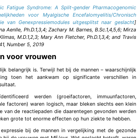
nic Fatigue Syndrome: A Split-gender Pharmacogenomic
elijkheden voor Myalgische Encefalomyelitis/Chronisch
 van Genexpressiemodules uitgesplitst naar geslacht
]
na Aenlle, Ph.D.1,3,4; Zachary M. Barnes, B.Sc.1,4,5,6; Mirza
Klimas, M.D.1,2,3; Mary Ann Fletcher, Ph.D.1,3,4; and Travis
 41, Number 5, 2019
 en voor vrouwen
jk belangrijk is. Terwijl het bij de mannen – waarschijnlijk
ing toen het aankwam op significante verschillen in
ultaat.
ntificeerd werden (groeifactoren, immuunfactoren,
ale factoren) waren logisch, maar bleken slechts een klein
ge van de reactiepaden die daarentegen gevonden werden
eken grote tot enorme effecten op hun ziekte te hebben.
n expressie bij de mannen in vergelijking met de gezonde
den bij de vrouwen met ME/cvs. Wat geslacht betreft, waren