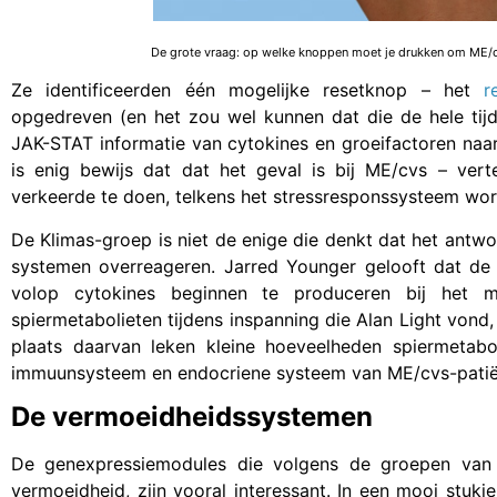
De grote vraag: op welke knoppen moet je drukken om ME/cv
Ze identificeerden één mogelijke resetknop – het
r
opgedreven (en het zou wel kunnen dat die de hele tij
JAK-STAT informatie van cytokines en groeifactoren naar
is enig bewijs dat dat het geval is bij ME/cvs – ver
verkeerde te doen, telkens het stressresponssysteem wor
De Klimas-groep is niet de enige die denkt dat het antwoo
systemen overreageren. Jarred Younger gelooft dat de 
volop cytokines beginnen te produceren bij het 
spiermetabolieten tijdens inspanning die Alan Light vond
plaats daarvan leken kleine hoeveelheden spiermetabo
immuunsysteem en endocriene systeem van ME/cvs-patië
De vermoeidheidssystemen
De genexpressiemodules die volgens de groepen van K
vermoeidheid, zijn vooral interessant. In een mooi stukj