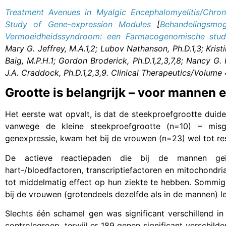
Treatment Avenues in Myalgic Encephalomyelitis/Chro
Study of Gene-expression Modules
[
Behandelingsmog
Vermoeidheidssyndroom: een Farmacogenomische studie
Mary G. Jeffrey, M.A.1,2; Lubov Nathanson, Ph.D.1,3; Kristi
Baig, M.P.H.1; Gordon Broderick, Ph.D.1,2,3,7,8; Nancy G. 
J.A. Craddock, Ph.D.1,2,3,9. Clinical Therapeutics/Volume
Grootte is belangrijk – voor mannen
Het eerste wat opvalt, is dat de steekproefgrootte duideli
vanwege de kleine steekproefgrootte (n=10) – misg
genexpressie, kwam het bij de vrouwen (n=23) wel tot res
De actieve reactiepaden die bij de mannen geïde
hart-/bloedfactoren, transcriptiefactoren en mitochondri
tot middelmatig effect op hun ziekte te hebben. Sommi
bij de vrouwen (grotendeels dezelfde als in de mannen) l
Slechts één schamel gen was significant verschillend i
controlegroep, terwijl er 189 genen significant verschil