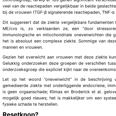
veel van de reactiepaden vergelijkbaar in beide geslacht
bij de vrouwen (TGF-β signalerende reactiepaden, TNF-α 
Dit suggereert dat de ziekte vergelijkbare fundamenten 
ME/cvs is, zo verklaarden ze, een “door stressore
immunologische en mitochondriale onevenwichten die ge
het is absoluut een complexe ziekte. Sommige van deze o
mannen en vrouwen.
Gezien het overwicht aan vrouwen met deze ziekte kun
Gelukkig onderzoeken deze groepen de verschillen tussen
onderzoeksgroep die expliciet kijkt naar de overeenkom
Let op het woord “onevenwicht” in de beschrijving 
gemedieerde ziekte met onderliggende endocriene, imm
is geen orgaanschade; Klimas en Broderick et al. gelov
mogelijk goed nieuws; het is makkelijker om een syste
fysieke schade te herstellen.
Resetknop?