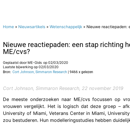
Home
»
Nieuwsartikels
»
Wetenschappelijk
»
Nieuwe reactiepaden: e
Nieuwe reactiepaden: een stap richting h
ME/cvs?
Geplaatst door
ME-Gids
op
02/03/2020
Laatste bijwerking op 02/03/2020
Bron:
Cort Johnson, Simmaron Research
| 9466 x gelezen
Cort Johnson, Simmaron Research, 22 november 2019
De meeste onderzoeken naar ME/cvs focussen op vro
vrouwen vergelijkt. Het is logisch dat deze groep – afk
University of Miami, Veterans Center in Miami, Universit
zou bestuderen. Hun modelleringsstudies hebben duidelij