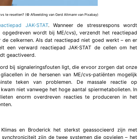
s te resetten? (© Afbeelding van Gerd Altmann van Pixabay)
eactiepad JAK-STAT
. Wanneer de stressrespons wordt
d opgedreven wordt bij ME/cvs), verzendt het reactiepad
 de celkernen. Als dat reactiepad niet goed werkt – en er
telt een verward reactiepad JAK-STAT de cellen om het
dt geactiveerd.
rd bij signaleringsfouten ligt, die ervoor zorgen dat onze
gliacellen in de hersenen van ME/cvs-patiënten mogelijk
minste teken van problemen. De massale reactie op
, kwam niet vanwege het hoge aantal spiermetabolieten. In
lieten enorm overdreven reacties te produceren in het
nten.
limas en Broderick het sterkst geassocieerd zijn met
e synchroniciteit zijn de twee systemen die opvielen – het