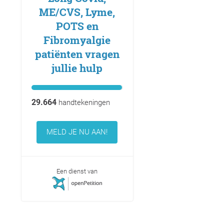
ME/CVS, Lyme,
POTS en
Fibromyalgie
patiënten vragen
jullie hulp
29.664
handtekeningen
MELD JE NU AAN!
Een dienst van