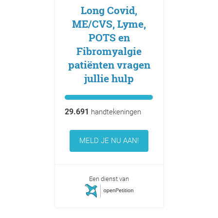
Long Covid,
ME/CVS, Lyme,
POTS en
Fibromyalgie
patiënten vragen
jullie hulp
29.691
handtekeningen
MELD JE NU AAN!
Een dienst van