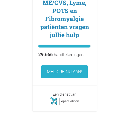
ME/CVS, Lyme,
POTS en
Fibromyalgie
patiënten vragen
jullie hulp
29.666
handtekeningen
MELD JE NU AAN!
Een dienst van