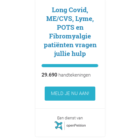
Long Covid,
ME/CVS, Lyme,
POTS en
Fibromyalgie
patiënten vragen
jullie hulp
29.690
handtekeningen
MELD JE NU AAN!
Een dienst van