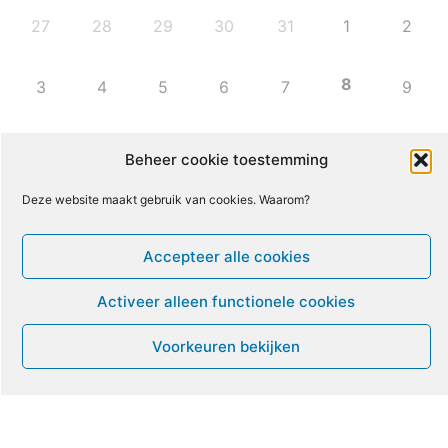
27
28
29
30
31
1
2
8
3
4
5
6
7
9
10
11
12
13
14
15
16
Beheer cookie toestemming
Deze website maakt gebruik van cookies. Waarom?
17
18
19
20
21
22
23
Accepteer alle cookies
24
25
26
27
28
29
30
Activeer alleen functionele cookies
31
1
2
3
4
5
6
Voorkeuren bekijken
Leven met ME/CVS en POTS
De Vragendokter