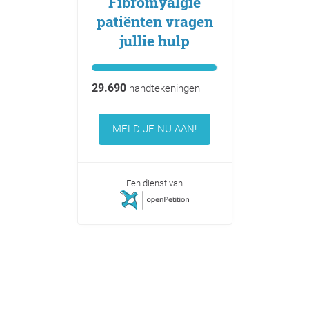
Fibromyalgie
patiënten vragen
jullie hulp
29.690
handtekeningen
MELD JE NU AAN!
Een dienst van