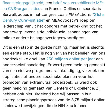
financieringsgelijkheid
, een
brief van verschillende ME-
en CVS-organisaties
aan Francis Collins en secretaris
Burwell; acties in het congres zoals #MEAction’s
“21ste
Century Cure”-initiatief
en MEAdvocacy’s roep om
leiderschap vanuit het congres met betrekking tot het
onderwerp; evenals de individuele inspanningen van
talloze andere belangenvertegenwoordigers.
Dit is een stap in de goede richting, maar het is slechts
een eerste stap. Het is nog ver van het behalen van ons
noodzakelijke doel van
250 miljoen dollar per jaar
aan
onderzoeksfinanciering. Er werd geen melding gemaakt
van een nieuwe programma-aankondiging, verzoek om
applicaties of andere specifieke plannen voor het
promoten van extramuraal onderzoek. Er werd ook
geen melding gemaakt van Centers of Excellence. Zij
hebben ook niet uitgelegd hoe wij passen in hun
strategische planningsproces van de 3,75 miljard dollar
in nieuwe toewijzingen die de NIH zou kunnen