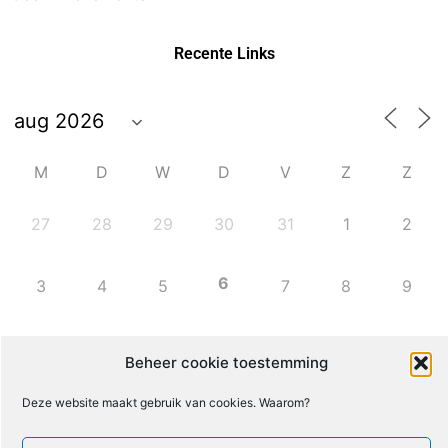
Recente Links
M
D
W
D
V
Z
Z
27
28
29
30
31
1
2
6
3
4
5
7
8
9
10
11
12
13
14
15
16
Beheer cookie toestemming
Deze website maakt gebruik van cookies. Waarom?
17
18
19
20
21
22
23