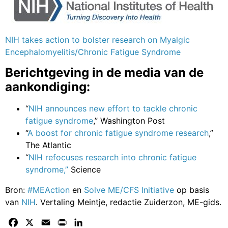
NIH takes action to bolster research on Myalgic
Encephalomyelitis/Chronic Fatigue Syndrome
Berichtgeving in de media van de
aankondiging:
“
NIH announces new effort to tackle chronic
fatigue syndrome
,” Washington Post
“
A boost for chronic fatigue syndrome research
,”
The Atlantic
“
NIH refocuses research into chronic fatigue
syndrome,”
Science
Bron:
#MEAction
en
Solve ME/CFS Initiative
op basis
van
NIH
. Vertaling Meintje, redactie Zuiderzon, ME-gids.
Facebook
X
Email
Print
LinkedIn