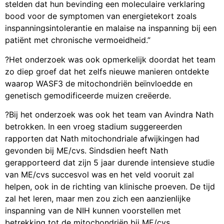
stelden dat hun bevinding een moleculaire verklaring
bood voor de symptomen van energietekort zoals
inspanningsintolerantie en malaise na inspanning bij een
patiënt met chronische vermoeidheid.”
?Het onderzoek was ook opmerkelijk doordat het team
zo diep groef dat het zelfs nieuwe manieren ontdekte
waarop WASF3 de mitochondriën beïnvloedde en
genetisch gemodificeerde muizen creëerde.
?Bij het onderzoek was ook het team van Avindra Nath
betrokken. In een vroeg stadium suggereerden
rapporten dat Nath mitochondriale afwijkingen had
gevonden bij ME/cvs. Sindsdien heeft Nath
gerapporteerd dat zijn 5 jaar durende intensieve studie
van ME/cvs succesvol was en het veld vooruit zal
helpen, ook in de richting van klinische proeven. De tijd
zal het leren, maar men zou zich een aanzienlijke
inspanning van de NIH kunnen voorstellen met
betrekking tot de mitochondriën bij ME/cvs.