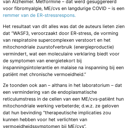
van Alzheimer. Metformine – dat werd gesuggereerd
voor fibromyalgie, ME/cvs en langdurige COVID – is een
remmer van de ER-stressrespons.
Het resultaat van dit alles was dat de auteurs lieten zien
dat “WASF3, veroorzaakt door ER-stress, de vorming
van respiratoire supercomplexen verstoort en het
mitochondriale zuurstofverbruik (energieproductie)
vermindert, wat een moleculaire verklaring biedt voor
de symptomen van energietekort bij
inspanningsintolerantie en malaise na inspanning bij een
patiënt met chronische vermoeidheid.”
Ze toonden ook aan – althans in het laboratorium – dat
een vermindering van de endoplasmatische
reticulumstress in de cellen van een ME/cvs-patiënt hun
mitochondriale werking verbeterde; d.w.z. ze geloven
dat hun bevinding “therapeutische implicaties zou
kunnen hebben voor het verlichten van
vermoeidheidssymptomen bij ME/cvs”.