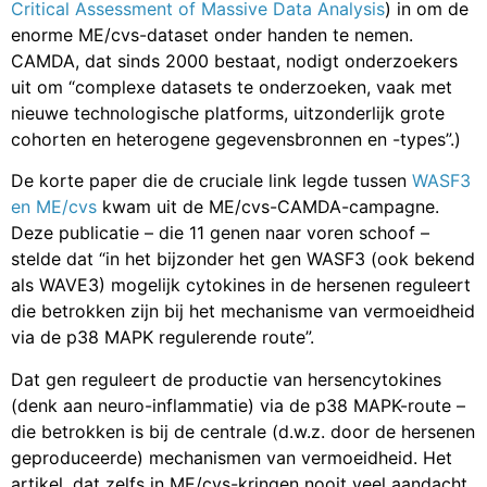
Critical Assessment of Massive Data Analysis
) in om de
enorme ME/cvs-dataset onder handen te nemen.
CAMDA, dat sinds 2000 bestaat, nodigt onderzoekers
uit om “complexe datasets te onderzoeken, vaak met
nieuwe technologische platforms, uitzonderlijk grote
cohorten en heterogene gegevensbronnen en -types”.)
De korte paper die de cruciale link legde tussen
WASF3
en ME/cvs
kwam uit de ME/cvs-CAMDA-campagne.
Deze publicatie – die 11 genen naar voren schoof –
stelde dat “in het bijzonder het gen WASF3 (ook bekend
als WAVE3) mogelijk cytokines in de hersenen reguleert
die betrokken zijn bij het mechanisme van vermoeidheid
via de p38 MAPK regulerende route”.
Dat gen reguleert de productie van hersencytokines
(denk aan neuro-inflammatie) via de p38 MAPK-route –
die betrokken is bij de centrale (d.w.z. door de hersenen
geproduceerde) mechanismen van vermoeidheid. Het
artikel, dat zelfs in ME/cvs-kringen nooit veel aandacht