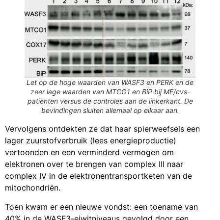
Let op de hoge waarden van WASF3 en PERK en de
zeer lage waarden van MTCO1 en BiP bij ME/cvs-
patiënten versus de controles aan de linkerkant. De
bevindingen sluiten allemaal op elkaar aan.
Vervolgens ontdekten ze dat haar spierweefsels een
lager zuurstofverbruik (lees energieproductie)
vertoonden en een verminderd vermogen om
elektronen over te brengen van complex III naar
complex IV in de elektronentransportketen van de
mitochondriën.
Toen kwam er een nieuwe vondst: een toename van
40% in de WASF3-eiwitniveaus gevolgd door een