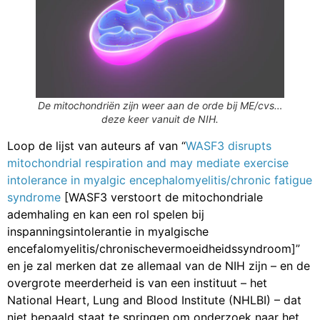
De mitochondriën zijn weer aan de orde bij ME/cvs…
deze keer vanuit de NIH.
Loop de lijst van auteurs af van “
WASF3 disrupts
mitochondrial respiration and may mediate exercise
intolerance in myalgic encephalomyelitis/chronic fatigue
syndrome
[WASF3 verstoort de mitochondriale
ademhaling en kan een rol spelen bij
inspanningsintolerantie in myalgische
encefalomyelitis/chronischevermoeidheidssyndroom]”
en je zal merken dat ze allemaal van de NIH zijn – en de
overgrote meerderheid is van een instituut – het
National Heart, Lung and Blood Institute (NHLBI) – dat
niet bepaald staat te springen om onderzoek naar het