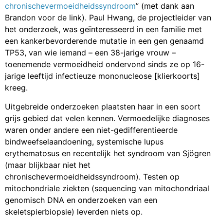
chronischevermoeidheidssyndroom
” (met dank aan
Brandon voor de link). Paul Hwang, de projectleider van
het onderzoek, was geïnteresseerd in een familie met
een kankerbevorderende mutatie in een gen genaamd
TP53, van wie iemand – een 38-jarige vrouw –
toenemende vermoeidheid ondervond sinds ze op 16-
jarige leeftijd infectieuze mononucleose [klierkoorts]
kreeg.
Uitgebreide onderzoeken plaatsten haar in een soort
grijs gebied dat velen kennen. Vermoedelijke diagnoses
waren onder andere een niet-gedifferentieerde
bindweefselaandoening, systemische lupus
erythematosus en recentelijk het syndroom van Sjögren
(maar blijkbaar niet het
chronischevermoeidheidssyndroom). Testen op
mitochondriale ziekten (sequencing van mitochondriaal
genomisch DNA en onderzoeken van een
skeletspierbiopsie) leverden niets op.