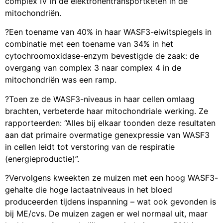
complex IV in de elektronentransportketen in de
mitochondriën.
?Een toename van 40% in haar WASF3-eiwitspiegels in
combinatie met een toename van 34% in het
cytochroomoxidase-enzym bevestigde de zaak: de
overgang van complex 3 naar complex 4 in de
mitochondriën was een ramp.
?Toen ze de WASF3-niveaus in haar cellen omlaag
brachten, verbeterde haar mitochondriale werking. Ze
rapporteerden: “Alles bij elkaar toonden deze resultaten
aan dat primaire overmatige genexpressie van WASF3
in cellen leidt tot verstoring van de respiratie
(energieproductie)”.
?Vervolgens kweekten ze muizen met een hoog WASF3-
gehalte die hoge lactaatniveaus in het bloed
produceerden tijdens inspanning – wat ook gevonden is
bij ME/cvs. De muizen zagen er wel normaal uit, maar