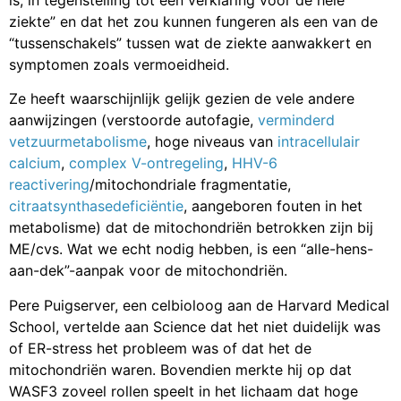
ziekte” en dat het zou kunnen fungeren als een van de
“tussenschakels” tussen wat de ziekte aanwakkert en
symptomen zoals vermoeidheid.
Ze heeft waarschijnlijk gelijk gezien de vele andere
aanwijzingen (verstoorde autofagie,
verminderd
vetzuurmetabolisme
, hoge niveaus van
intracellulair
calcium
,
complex V-ontregeling
,
HHV-6
reactivering
/mitochondriale fragmentatie,
citraatsynthasedeficiëntie
, aangeboren fouten in het
metabolisme) dat de mitochondriën betrokken zijn bij
ME/cvs. Wat we echt nodig hebben, is een “alle-hens-
aan-dek”-aanpak voor de mitochondriën.
Pere Puigserver, een celbioloog aan de Harvard Medical
School, vertelde aan Science dat het niet duidelijk was
of ER-stress het probleem was of dat het de
mitochondriën waren. Bovendien merkte hij op dat
WASF3 zoveel rollen speelt in het lichaam dat hoge