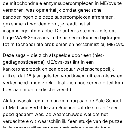
de mitochondriale enzymsupercomplexen in ME/cvs te
verstoren, was opmerkelijk omdat genetische
aandoeningen die deze supercomplexen afremmen,
gekenmerkt worden door, je raadt het al,
inspanningsintolerantie. De auteurs stelden zelfs dat
hoge WASF3-niveaus in de hersenen kunnen bijdragen
tot mitochondriale problemen en hersenmist bij ME/cvs.
Deze saga – die zich afspeelde door een (niet-
gediagnosticeerde) ME/cvs-patiënt in een
kankeronderzoek en een obscuur wetenschappelijk
artikel dat 15 jaar geleden voortkwam uit een nieuw en
verkennend onderzoek – laat zien hoe serendipiteit kan
toeslaan in de medische wereld.
Akiko Iwasaki, een immunobioloog aan de Yale School
of Medicine vertelde aan Science dat de studie “zeer
goed gedaan” was. Ze waarschuwde wel dat het
verdachte eiwit waarschijnlijk “een stukje van de puzzel
is, in tegenstelling tot een verklaring voor de hele