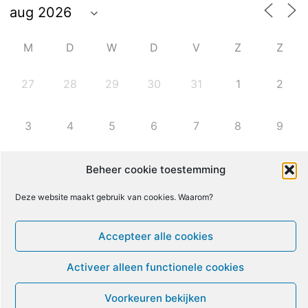
M
D
W
D
V
Z
Z
27
28
29
30
31
1
2
3
4
5
6
7
8
9
10
11
12
13
14
15
16
Beheer cookie toestemming
Deze website maakt gebruik van cookies. Waarom?
17
18
19
20
21
22
23
Accepteer alle cookies
24
25
26
27
28
29
30
Activeer alleen functionele cookies
31
1
2
3
4
5
6
Voorkeuren bekijken