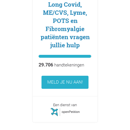
Long Covid,
ME/CVS, Lyme,
POTS en
Fibromyalgie
patiënten vragen
jullie hulp
29.706
handtekeningen
MELD JE NU AAN!
Een dienst van