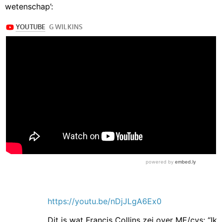
wetenschap’:
https://youtu.be/nDjJLgA6Ex0
Dit is wat Francis Collins zei over ME/cvs: “Ik