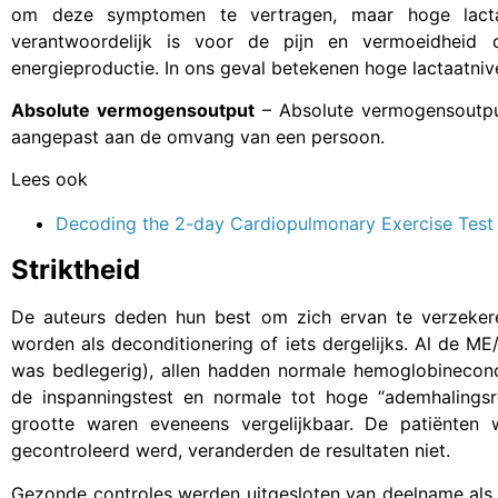
om deze symptomen te vertragen, maar hoge lacta
verantwoordelijk is voor de pijn en vermoeidheid
energieproductie. In ons geval betekenen hoge lactaatni
Absolute vermogensoutput
– Absolute vermogensoutpu
aangepast aan de omvang van een persoon.
Lees ook
Decoding the 2-day Cardiopulmonary Exercise Test
Striktheid
De auteurs deden hun best om zich ervan te verzeker
worden als deconditionering of iets dergelijks. Al de M
was bedlegerig), allen hadden normale hemoglobineconc
de inspanningstest en normale tot hoge “ademhalingsres
grootte waren eveneens vergelijkbaar. De patiënte
gecontroleerd werd, veranderden de resultaten niet.
Gezonde controles werden uitgesloten van deelname als 