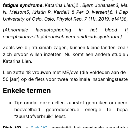
fatigue syndrome.
Katarina Lien1,2 , Bjørn Johansen3, Ma
N. Melsom5, Kristin R. Kardel1 & Per O. Iversen1,6.
1 Dep
University of Oslo, Oslo, Physiol Rep, 7 (11), 2019, e14138
[Abnormale lactaatophoping in het bloed tij
encephalomyelitis/chronisch vermoeidheidssyndroom.]
Zoals we bij rituximab zagen, kunnen kleine landen zoa
zich ervoor willen inzetten. Nu komt een andere studie
Katarina Lien.
Lien zette 18 vrouwen met ME/cvs (die voldeden aan de
50 jaar) op de fiets voor twee maximale inspanningstest
Enkele termen
Tip: omdat onze cellen zuurstof gebruiken om aero
hoeveelheid geproduceerde energie te bepa
“zuurstofverbruik” leest.
Piek-VO
–
Piek-VO
beschrijft het maximale zuurstof