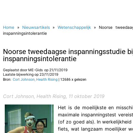
Home
»
Nieuwsartikels
»
Wetenschappelijk
»
Noorse tweedaag
inspanningsintolerantie
Noorse tweedaagse inspanningsstudie bij
inspanningsintolerantie
Geplaatst door
ME-Gids
op
21/11/2019
Laatste bijwerking op 23/11/2019
Bron:
Cort Johnson, Health Rising
| 12686 x gelezen
Cort Johnson, Health Rising, 11 oktober 2019
Het is de moeilijkste en missc
maximale inspanningstest vereist
(of zo goed als). In werkelijkheid
fiets, wat langzaam moeilijker 