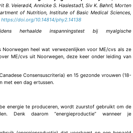
rit B. Veierød4, Annicke S. Haslestad1, Siv K. Bøhn1, Morten
artment of Nutrition, Institute of Basic Medical Sciences,
,
https://doi.org/10.14814/phy2.14138
dens herhaalde inspanningstest bij myalgische
ls Noorwegen heel wat verwezenlijken voor ME/cvs als ze
 over ME/cvs uit Noorwegen, deze keer onder leiding van
 Canadese Consensuscriteria) en 15 gezonde vrouwen (18-
en met een dag ertussen.
be energie te produceren, wordt zuurstof gebruikt om de
len. Denk daarom “energieproductie” wanneer je
verbruik (energieproductie) dat voorkomt op een bepaald