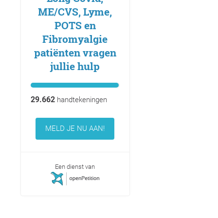
ME/CVS, Lyme,
POTS en
Fibromyalgie
patiënten vragen
jullie hulp
29.662
handtekeningen
MELD JE NU AAN!
Een dienst van