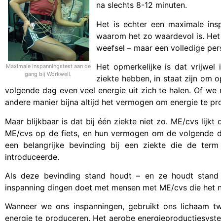
na slechts 8-12 minuten.
Het is echter een maximale inspa
waarom het zo waardevol is. Het 
weefsel – maar een volledige pers
Het opmerkelijke is dat vrijwel
Maximale inspanningstest aan de
gang bij Workwell.
ziekte hebben, in staat zijn om o
volgende dag even veel energie uit zich te halen. Of we
andere manier bijna altijd het vermogen om energie te pr
Maar blijkbaar is dat bij één ziekte niet zo. ME/cvs lijk
ME/cvs op de fiets, en hun vermogen om de volgende dag
een belangrijke bevinding bij een ziekte die de term
introduceerde.
Als deze bevinding stand houdt – en ze houdt stand 
inspanning dingen doet met mensen met ME/cvs die het ni
Wanneer we ons inspanningen, gebruikt ons lichaam t
energie te produceren. Het aerobe energieproductiesyste