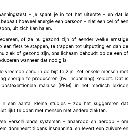
nningstest – je spant je in tot het uiterste – en dat is
bepaalt hoeveel energie een persoon – niet een cel of een
oon, uit zich kan halen.
 iedereen, of ze nu gezond zijn of eender welke ernstige
p een fiets te stappen, te trappen tot uitputting en dan de
 nu ziek of gezond zijn, ons lichaam behoudt op de een of
oduceren wanneer dat nodig is.
t de vreemde eend in de bijt te zijn. Zet enkele mensen met
 energie te produceren (bv. inspanning) keldert. Dat is
 postexertionele malaise (PEM) in het medisch lexicon
in een aantal kleine studies – zou het suggereren dat
et lijkt te doen met mensen met andere ziekten.
wee verschillende systemen – anaeroob en aeroob – om
em domineert tijdens inspanning, en levert een zuivere en