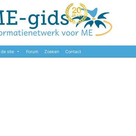
de site
Forum
Zoeken
Contact