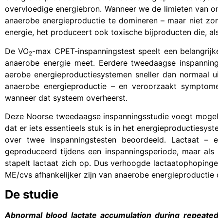
overvloedige energiebron. Wanneer we de limieten van on
anaerobe energieproductie te domineren – maar niet zond
energie, het produceert ook toxische bijproducten die, al
De VO
-max CPET-inspanningstest speelt een belangrij
2
anaerobe energie meet. Eerdere tweedaagse inspannin
aerobe energieproductiesystemen sneller dan normaal ui
anaerobe energieproductie – en veroorzaakt symptome
wanneer dat systeem overheerst.
Deze Noorse tweedaagse inspanningsstudie voegt mogelij
dat er iets essentieels stuk is in het energieproductiesy
over twee inspanningstesten beoordeeld. Lactaat – 
geproduceerd tijdens een inspanningsperiode, maar als
stapelt lactaat zich op. Dus verhoogde lactaatophoping
ME/cvs afhankelijker zijn van anaerobe energieproductie
De studie
Abnormal blood lactate accumulation during repeated 