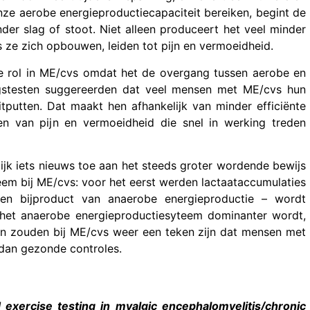
ze aerobe energieproductiecapaciteit bereiken, begint de
er slag of stoot. Niet alleen produceert het veel minder
s ze zich opbouwen, leiden tot pijn en vermoeidheid.
ke rol in ME/cvs omdat het de overgang tussen aerobe en
gstesten suggereerden dat veel mensen met ME/cvs hun
tputten. Dat maakt hen afhankelijk van minder efficiënte
n van pijn en vermoeidheid die snel in werking treden
k iets nieuws toe aan het steeds groter wordende bewijs
steem bij ME/cvs: voor het eerst werden lactaataccumulaties
een bijproduct van anaerobe energieproductie – wordt
 het anaerobe energieproductiesyteem dominanter wordt,
en zouden bij ME/cvs weer een teken zijn dat mensen met
 dan gezonde controles.
exercise testing in myalgic encephalomyelitis/chronic