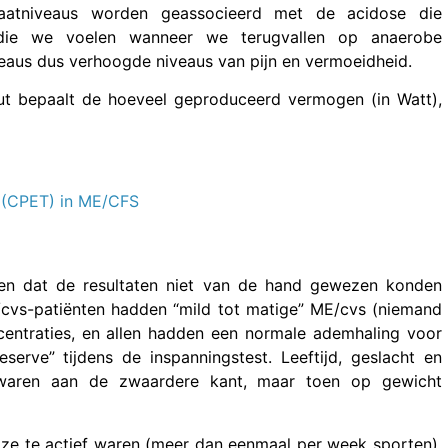
atniveaus worden geassocieerd met de acidose die
 die we voelen wanneer we terugvallen op anaerobe
veaus dus verhoogde niveaus van pijn en vermoeidheid.
t bepaalt de hoeveel geproduceerd vermogen (in Watt),
 (CPET) in ME/CFS
en dat de resultaten niet van de hand gewezen konden
E/cvs-patiënten hadden “mild tot matige” ME/cvs (niemand
entraties, en allen hadden een normale ademhaling voor
erve” tijdens de inspanningstest. Leeftijd, geslacht en
n waren aan de zwaardere kant, maar toen op gewicht
ze te actief waren (meer dan eenmaal per week sporten).