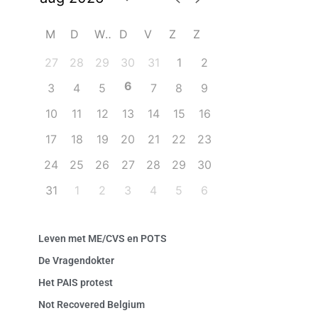
M
D
W
D
V
Z
Z
27
28
29
30
31
1
2
6
3
4
5
7
8
9
10
11
12
13
14
15
16
17
18
19
20
21
22
23
24
25
26
27
28
29
30
31
1
2
3
4
5
6
Leven met ME/CVS en POTS
De Vragendokter
Het PAIS protest
Not Recovered Belgium