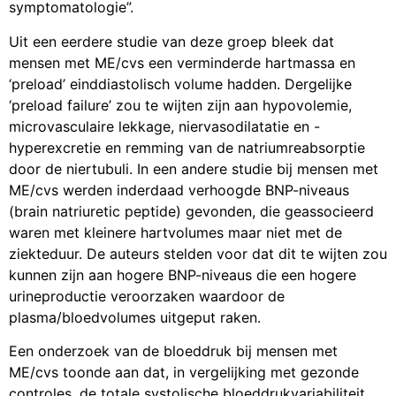
symptomatologie”.
Uit een eerdere studie van deze groep bleek dat
mensen met ME/cvs een verminderde hartmassa en
‘preload’ einddiastolisch volume hadden. Dergelijke
‘preload failure’ zou te wijten zijn aan hypovolemie,
microvasculaire lekkage, niervasodilatatie en -
hyperexcretie en remming van de natriumreabsorptie
door de niertubuli. In een andere studie bij mensen met
ME/cvs werden inderdaad verhoogde BNP-niveaus
(brain natriuretic peptide) gevonden, die geassocieerd
waren met kleinere hartvolumes maar niet met de
ziekteduur. De auteurs stelden voor dat dit te wijten zou
kunnen zijn aan hogere BNP-niveaus die een hogere
urineproductie veroorzaken waardoor de
plasma/bloedvolumes uitgeput raken.
Een onderzoek van de bloeddruk bij mensen met
ME/cvs toonde aan dat, in vergelijking met gezonde
controles, de totale systolische bloeddrukvariabiliteit