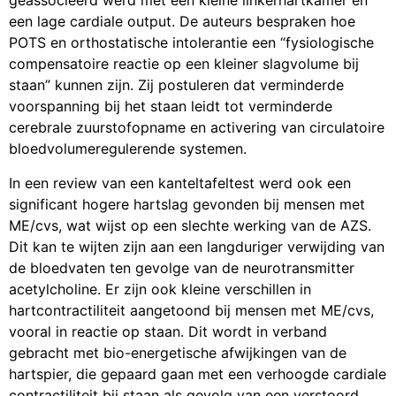
geassocieerd werd met een kleine linkerhartkamer en
een lage cardiale output. De auteurs bespraken hoe
POTS en orthostatische intolerantie een “fysiologische
compensatoire reactie op een kleiner slagvolume bij
staan” kunnen zijn. Zij postuleren dat verminderde
voorspanning bij het staan leidt tot verminderde
cerebrale zuurstofopname en activering van circulatoire
bloedvolumeregulerende systemen.
In een review van een kanteltafeltest werd ook een
significant hogere hartslag gevonden bij mensen met
ME/cvs, wat wijst op een slechte werking van de AZS.
Dit kan te wijten zijn aan een langduriger verwijding van
de bloedvaten ten gevolge van de neurotransmitter
acetylcholine. Er zijn ook kleine verschillen in
hartcontractiliteit aangetoond bij mensen met ME/cvs,
vooral in reactie op staan. Dit wordt in verband
gebracht met bio-energetische afwijkingen van de
hartspier, die gepaard gaan met een verhoogde cardiale
contractiliteit bij staan als gevolg van een verstoord