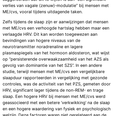
verlies van vagale (zenuw)-modulatie” bij mensen met
ME/cvs, vooral tijdens uitdagende taken.
Zelfs tijdens de slaap zijn er aanwijzingen dat mensen
met ME/cvs een verhoogde hartslag hebben maar een
verlaagde HRV. Dit kan worden toegewezen aan
bevindingen van hogere niveaus van de
neurotransmitter noradrenaline en lagere
plasmaspiegels van het hormoon aldosteron, wat wijst
op “persisterende overwaakzaamheid van het AZS als
gevolg van dominantie van het SZS”. In een andere
studie, terwijl mensen met ME/cvs een vergelijkbare
slaapduur rapporteerden in vergelijking met gezonde
controles, was de activiteit van het PZS, gemeten door
HRV, significant lager tijdens de non-REM- en trage
slaap. Een hogere HRV bij mensen met ME/cvs werd
geassocieerd met een betere ‘verkwikking’ na de slaap
en een hogere waardering van fysiek en psychologisch
welzijn. Deze factoren waren niet gerelateerd aan de