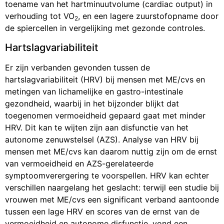
toename van het hartminuutvolume (cardiac output) in
verhouding tot VO
, en een lagere zuurstofopname door
2
de spiercellen in vergelijking met gezonde controles.
Hartslagvariabiliteit
Er zijn verbanden gevonden tussen de
hartslagvariabiliteit (HRV) bij mensen met ME/cvs en
metingen van lichamelijke en gastro-intestinale
gezondheid, waarbij in het bijzonder blijkt dat
toegenomen vermoeidheid gepaard gaat met minder
HRV. Dit kan te wijten zijn aan disfunctie van het
autonome zenuwstelsel (AZS). Analyse van HRV bij
mensen met ME/cvs kan daarom nuttig zijn om de ernst
van vermoeidheid en AZS-gerelateerde
symptoomverergering te voorspellen. HRV kan echter
verschillen naargelang het geslacht: terwijl een studie bij
vrouwen met ME/cvs een significant verband aantoonde
tussen een lage HRV en scores van de ernst van de
vermoeidheid en autonome disfunctie, vond een