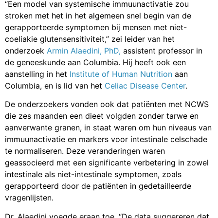
“Een model van systemische immuunactivatie zou
stroken met het in het algemeen snel begin van de
gerapporteerde symptomen bij mensen met niet-
coeliakie glutensensitiviteit,” zei leider van het
onderzoek
Armin Alaedini, PhD,
assistent professor in
de geneeskunde aan Columbia. Hij heeft ook een
aanstelling in het
Institute of Human Nutrition
aan
Columbia, en is lid van het
Celiac Disease Center
.
De onderzoekers vonden ook dat patiënten met NCWS
die zes maanden een dieet volgden zonder tarwe en
aanverwante granen, in staat waren om hun niveaus van
immuunactivatie en markers voor intestinale celschade
te normaliseren. Deze veranderingen waren
geassocieerd met een significante verbetering in zowel
intestinale als niet-intestinale symptomen, zoals
gerapporteerd door de patiënten in gedetailleerde
vragenlijsten.
Dr. Alaedini voegde eraan toe, “De data suggereren dat