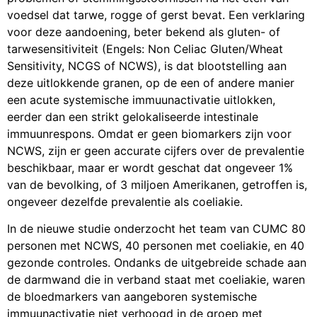
voedsel dat tarwe, rogge of gerst bevat. Een verklaring
voor deze aandoening, beter bekend als gluten- of
tarwesensitiviteit (Engels: Non Celiac Gluten/Wheat
Sensitivity, NCGS of NCWS), is dat blootstelling aan
deze uitlokkende granen, op de een of andere manier
een acute systemische immuunactivatie uitlokken,
eerder dan een strikt gelokaliseerde intestinale
immuunrespons. Omdat er geen biomarkers zijn voor
NCWS, zijn er geen accurate cijfers over de prevalentie
beschikbaar, maar er wordt geschat dat ongeveer 1%
van de bevolking, of 3 miljoen Amerikanen, getroffen is,
ongeveer dezelfde prevalentie als coeliakie.
In de nieuwe studie onderzocht het team van CUMC 80
personen met NCWS, 40 personen met coeliakie, en 40
gezonde controles. Ondanks de uitgebreide schade aan
de darmwand die in verband staat met coeliakie, waren
de bloedmarkers van aangeboren systemische
immuunactivatie niet verhoogd in de groep met