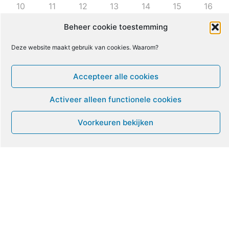
10
11
12
13
14
15
16
Beheer cookie toestemming
17
18
19
20
21
22
23
Deze website maakt gebruik van cookies. Waarom?
24
25
26
27
28
29
30
Accepteer alle cookies
Activeer alleen functionele cookies
31
1
2
3
4
5
6
Voorkeuren bekijken
Leven met ME/CVS en POTS
De Vragendokter
Het PAIS protest
Not Recovered Belgium
Vrouw met ME
© ME-gids.net 2005 – 2026 Migratie/Update website