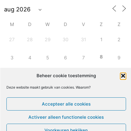
M
D
W
D
V
Z
Z
27
28
29
30
31
1
2
8
3
4
5
6
7
9
10
11
12
13
14
15
16
Beheer cookie toestemming
Deze website maakt gebruik van cookies. Waarom?
17
18
19
20
21
22
23
Accepteer alle cookies
24
25
26
27
28
29
30
Activeer alleen functionele cookies
31
1
2
3
4
5
6
Voorkeuren bekijken