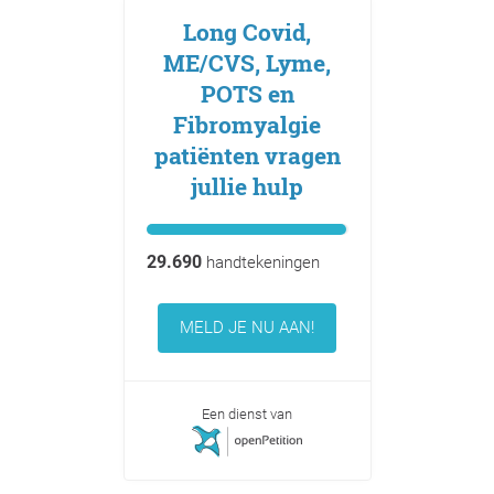
Long Covid,
ME/CVS, Lyme,
POTS en
Fibromyalgie
patiënten vragen
jullie hulp
29.690
handtekeningen
MELD JE NU AAN!
Een dienst van