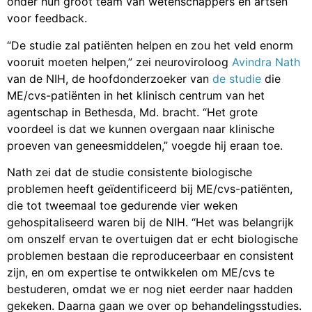
onder hun groot team van wetenschappers en artsen
voor feedback.
“De studie zal patiënten helpen en zou het veld enorm
vooruit moeten helpen,” zei neuroviroloog
Avindra Nath
van de NIH, de hoofdonderzoeker van
de studie
die
ME/cvs-patiënten in het klinisch centrum van het
agentschap in Bethesda, Md. bracht. “Het grote
voordeel is dat we kunnen overgaan naar klinische
proeven van geneesmiddelen,” voegde hij eraan toe.
Nath zei dat de studie consistente biologische
problemen heeft geïdentificeerd bij ME/cvs-patiënten,
die tot tweemaal toe gedurende vier weken
gehospitaliseerd waren bij de NIH. “Het was belangrijk
om onszelf ervan te overtuigen dat er echt biologische
problemen bestaan die reproduceerbaar en consistent
zijn, en om expertise te ontwikkelen om ME/cvs te
bestuderen, omdat we er nog niet eerder naar hadden
gekeken. Daarna gaan we over op behandelingsstudies.