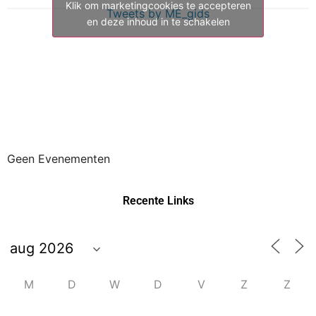
Klik om marketingcookies te accepteren
Tweets by ME_gids
en deze inhoud in te schakelen
Geen Evenementen
Recente Links
M
D
W
D
V
Z
Z