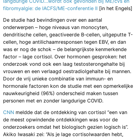
langdurige COVID…wordt ook gevonden bij ME/cvs en
fibromyalgie: de IACFS/ME-conferentie II
[in het Engels]
De studie had bevindingen over een aantal
onderwerpen – hoge niveaus van monocyten,
dendritische cellen, geactiveerde B-cellen, uitgeputte T-
cellen, hoge antilichaamresponsen tegen EBV, en dan
was er nog de schok – de belangrijkste kenmerkende
factor – lage cortisol. Over hormonen gesproken: het
onderzoek vond ook een laag testosterongehalte bij
vrouwen en een verlaagd oestradiolgehalte bij mannen.
Door de vrij unieke combinatie van immuun- en
hormonale factoren kon de studie met een opmerkelijke
nauwkeurigheid (96%) onderscheid maken tussen
personen met en zonder langdurige COVID.
CNN
meldde dat de ontdekking van cortisol “een van
de meest opwindende ontdekkingen was voor de
onderzoekers omdat het biologisch gezien logisch is”.
Akiko Iwasaki zei: “Als je lage cortisolwaarden hebt,