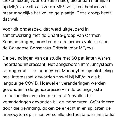
ziekenhuizen, voor de zekerheid), die al dan niet lijken
op ME/cvs. Zelfs als ze op ME/cvs lijken, hebben ze
maar mogelijks het volledige plaatje. Deze groep heeft
dat wel.
Voor dit onderzoek, dat werd uitgevoerd in
samenwerking met de Charité-groep van Carmen
Scheibenbogen, moesten de deelnemers voldoen aan
de Canadese Consensus Criteria voor ME/cvs.
De bevindingen van de studie met 60 patiënten waren
inderdaad interessant. Het aangeboren immuunsysteem
sprong eruit – en monocyten! Monocyten zijn plotseling
heel interessant geworden zowel bij ME/cvs als bij
langdurige COVID. Hoewel er veranderingen werden
gevonden in de genexpressie van de belangrijkste
immuuncellen, werden de meest “opvallende”
veranderingen gevonden bij de monocyten. Geïntrigeerd
door die bevinding, doken ze er echt in en splitsten de
monocyten op in hun verschillende toestanden en stadia