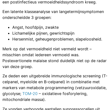
een postinfectieus vermoeidheidssyndroom kreeg.
Een latente klasseanalyse van langetermijnsymptomen
onderscheidde 3 groepen:
Angst, hoofdpijn, zwakte
Lichamelijke pijnen, gewrichtspijn
Hersenmist, geheugenproblemen, slapeloosheid.
Merk op dat vermoeidheid niet vermeld wordt –
misschien omdat iedereen vermoeid was.
Postexertionele malaise stond duidelijk niet op de radar
van deze groep.
Ze deden een uitgebreide immunologische screening (T-
celpanel, myeloïde en B-celpanel) in combinatie met
markers van metabole programmering (vetzuuroxidatie,
glycolyse;
TOM-20
– oxidatieve fosforylering,
mitochondriale massa).
Ze vonden verhoogde aantallen suppressorcellen uit