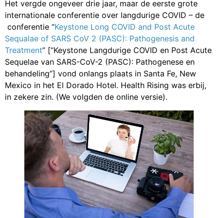
Het vergde ongeveer drie jaar, maar de eerste grote
internationale conferentie over langdurige COVID – de
conferentie “
Keystone Long COVID and Post Acute
Sequalae of SARS CoV 2 (PASC): Pathogenesis and
Treatment
” [“Keystone Langdurige COVID en Post Acute
Sequelae van SARS-CoV-2 (PASC): Pathogenese en
behandeling”] vond onlangs plaats in Santa Fe, New
Mexico in het El Dorado Hotel. Health Rising was erbij,
in zekere zin. (We volgden de online versie).