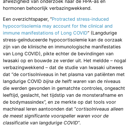
afwezigheid van onderzoek naar de HPA-as en
hormonen behoorlijk verbazingwekkend.
Een overzichtspaper, “
Protracted stress-induced
hypocortisolemia may account for the clinical and
immune manifestations of Long COVID
” (Langdurige
stress-geïnduceerde hypocortisolemie kan de oorzaak
zijn van de klinische en immunologische manifestaties
van Long COVID), pikte echter de bevindingen van
Iwasaki op en bouwde ze verder uit. Het meldde – nogal
verbazingwekkend – dat de studie van Iwasaki uitwees
dat “de cortisolniveaus in het plasma van patiënten met
langdurige COVID
bijna de helft waren
van de niveaus
die werden gevonden in gematchte controles, ongeacht
leeftijd, geslacht, het tijdstip van de monsterafname en
de bodymassindex”, en ze merkte op dat tools voor
machinaal leren aantoonden dat “
cortisolniveaus alleen
de meest significante voorspeller waren voor de
classificatie van langdurige COVID
“.