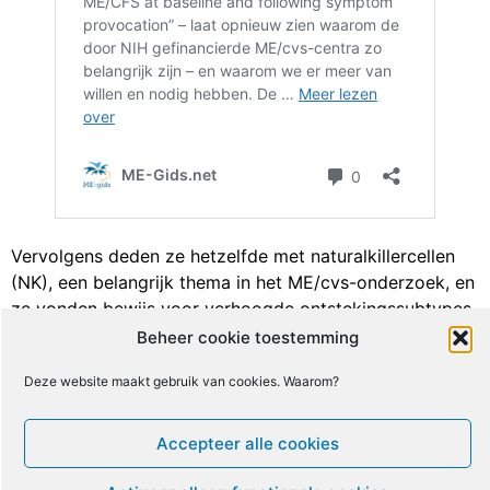
Vervolgens deden ze hetzelfde met naturalkillercellen
(NK), een belangrijk thema in het ME/cvs-onderzoek, en
ze vonden bewijs voor verhoogde ontstekingssubtypes
(cellulaire toxiciteit/activering).
Beheer cookie toestemming
Ze vonden ook verhoogde niveaus van CD16+ T-cellen,
Deze website maakt gebruik van cookies. Waarom?
die de endotheelcellen, de bekleding van de bloedvaten,
kunnen beschadigen, en ze meldden dat Carmen
Accepteer alle cookies
Scheibenbogen markers van endotheelschade vond
zowel bij ME/cvs als bij langdurige COVID.