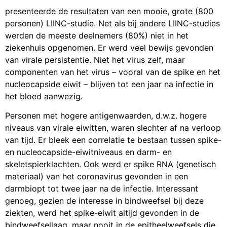
presenteerde de resultaten van een mooie, grote (800
personen) LIINC-studie. Net als bij andere LIINC-studies
werden de meeste deelnemers (80%) niet in het
ziekenhuis opgenomen. Er werd veel bewijs gevonden
van virale persistentie. Niet het virus zelf, maar
componenten van het virus – vooral van de spike en het
nucleocapside eiwit – blijven tot een jaar na infectie in
het bloed aanwezig.
Personen met hogere antigenwaarden, d.w.z. hogere
niveaus van virale eiwitten, waren slechter af na verloop
van tijd. Er bleek een correlatie te bestaan tussen spike-
en nucleocapside-eiwitniveaus en darm- en
skeletspierklachten. Ook werd er spike RNA (genetisch
materiaal) van het coronavirus gevonden in een
darmbiopt tot twee jaar na de infectie. Interessant
genoeg, gezien de interesse in bindweefsel bij deze
ziekten, werd het spike-eiwit altijd gevonden in de
bindweefsellaag, maar nooit in de epitheelweefsels die