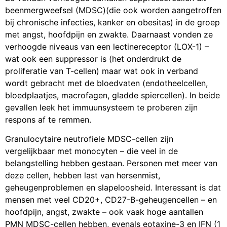
beenmergweefsel (MDSC)(die ook worden aangetroffen
bij chronische infecties, kanker en obesitas) in de groep
met angst, hoofdpijn en zwakte. Daarnaast vonden ze
verhoogde niveaus van een lectinereceptor (LOX-1) –
wat ook een suppressor is (het onderdrukt de
proliferatie van T-cellen) maar wat ook in verband
wordt gebracht met de bloedvaten (endotheelcellen,
bloedplaatjes, macrofagen, gladde spiercellen). In beide
gevallen leek het immuunsysteem te proberen zijn
respons af te remmen.
Granulocytaire neutrofiele MDSC-cellen zijn
vergelijkbaar met monocyten – die veel in de
belangstelling hebben gestaan. Personen met meer van
deze cellen, hebben last van hersenmist,
geheugenproblemen en slapeloosheid. Interessant is dat
mensen met veel CD20+, CD27-B-geheugencellen – en
hoofdpijn, angst, zwakte – ook vaak hoge aantallen
PMN MDSC-cellen hebben, evenals eotaxine-3 en IFN (1