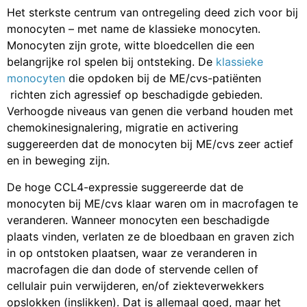
Het sterkste centrum van ontregeling deed zich voor bij
monocyten – met name de klassieke monocyten.
Monocyten zijn grote, witte bloedcellen die een
belangrijke rol spelen bij ontsteking. De
klassieke
monocyten
die opdoken bij de ME/cvs-patiënten
richten zich agressief op beschadigde gebieden.
Verhoogde niveaus van genen die verband houden met
chemokinesignalering, migratie en activering
suggereerden dat de monocyten bij ME/cvs zeer actief
en in beweging zijn.
De hoge CCL4-expressie suggereerde dat de
monocyten bij ME/cvs klaar waren om in macrofagen te
veranderen. Wanneer monocyten een beschadigde
plaats vinden, verlaten ze de bloedbaan en graven zich
in op ontstoken plaatsen, waar ze veranderen in
macrofagen die dan dode of stervende cellen of
cellulair puin verwijderen, en/of ziekteverwekkers
opslokken (inslikken). Dat is allemaal goed, maar het