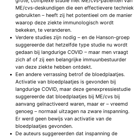
grote, complexe studie met ME/cvs-patiënten van
ME/cvs-deskundigen die een effectievere techniek
gebruikten – heeft zij het potentieel om de manier
waarop deze ziekte immunologisch wordt
bekeken, te veranderen.
Verdere studies zijn nodig – en de Hanson-groep
suggereerde dat hetzelfde type studie nu wordt
gedaan bij langdurige COVID – maar men vraagt
zich af of zij een belangrijke immuunbestuurder
van deze ziekte hebben ontdekt.
Een andere verrassing betrof de bloedplaatjes.
Activatie van bloedplaatjes is gevonden bij
langdurige COVID, maar deze genexpressiestudie
suggereerde dat bloedplaatjes bij ME/cvs bij
aanvang geïnactiveerd waren, maar er – vreemd
genoeg – normaal uitzagen na zware inspanning.
Er werd geen bewijs van activatie van de
bloedplaatjes gevonden.
De auteurs suggereerden dat inspanning de