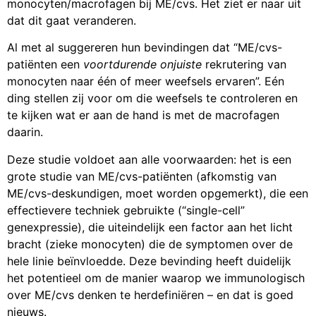
monocyten/macrofagen bij ME/cvs. Het ziet er naar uit
dat dit gaat veranderen.
Al met al suggereren hun bevindingen dat “ME/cvs-
patiënten een
voortdurende onjuiste
rekrutering van
monocyten naar één of meer weefsels ervaren”. Eén
ding stellen zij voor om die weefsels te controleren en
te kijken wat er aan de hand is met de macrofagen
daarin.
Deze studie voldoet aan alle voorwaarden: het is een
grote studie van ME/cvs-patiënten (afkomstig van
ME/cvs-deskundigen, moet worden opgemerkt), die een
effectievere techniek gebruikte (“single-cell”
genexpressie), die uiteindelijk een factor aan het licht
bracht (zieke monocyten) die de symptomen over de
hele linie beïnvloedde. Deze bevinding heeft duidelijk
het potentieel om de manier waarop we immunologisch
over ME/cvs denken te herdefiniëren – en dat is goed
nieuws.