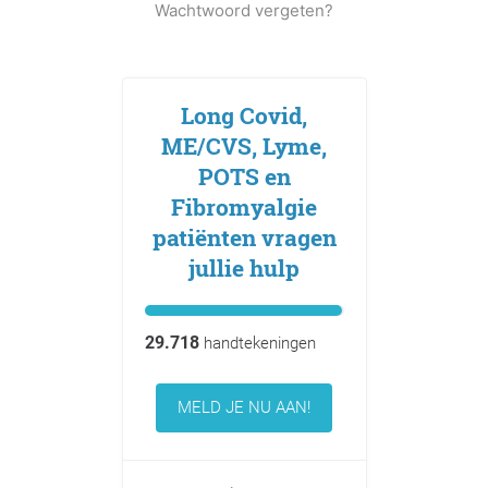
Wachtwoord vergeten?
Long Covid,
ME/CVS, Lyme,
POTS en
Fibromyalgie
patiënten vragen
jullie hulp
29.718
handtekeningen
MELD JE NU AAN!