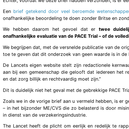
Echter, voordat we deze brief hadden verzonden, is er ee
Een
brief getekend door veel beroemde wetenschappe
onafhankelijke beoordeling te doen zonder Britse en zon
We hebben daarom het gevoel dat er
twee duidel
onafhankelijke evaluatie van de PACE Trial – of de volle
We begrijpen dat, met de versnelde publicatie van de orig
toe te geven dat dit onderzoek van geen waarde is in d
De Lancets eigen website stelt zijn redactionele kernwaa
aan bij een gemeenschap die gelooft dat iedereen het r
en dat zorg billijk en rechtvaardig moet zijn.”
Dit is duidelijk niet het geval met de gebrekkige PACE Tria
Zoals we in de vorige brief aan u vermeld hebben, is er
– in het bijzonder ME/CVS die zo belasterd is door misi
in dienst van de verzekeringsindustrie.
The Lancet heeft de plicht om eerlijk en redelijk te rap