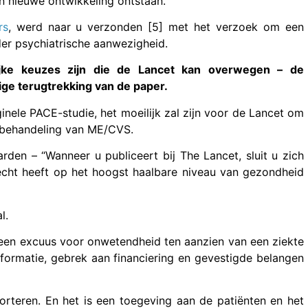
n nieuwe ontwikkeling ontstaan.
rs
, werd naar u verzonden [5] met het verzoek om een
der psychiatrische aanwezigheid.
ijke keuzes zijn die de Lancet kan overwegen – de
dige terugtrekking van de paper.
inele PACE-studie, het moeilijk zal zijn voor de Lancet om
e behandeling van ME/CVS.
rden – “Wanneer u publiceert bij The Lancet, sluit u zich
echt heeft op het hoogst haalbare niveau van gezondheid
l.
 geen excuus voor onwetendheid ten aanzien van een ziekte
nformatie, gebrek aan financiering en gevestigde belangen
porteren. En het is een toegeving aan de patiënten en het