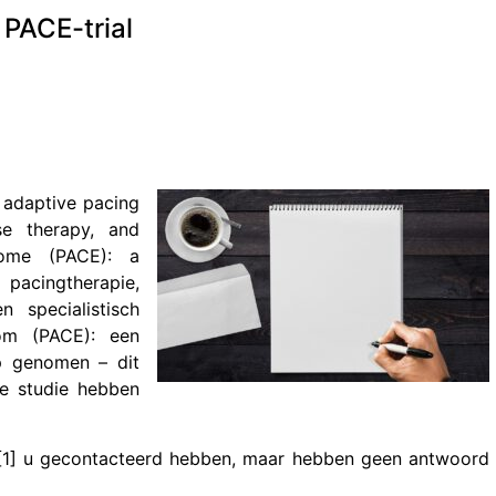
 PACE-trial
 adaptive pacing
se therapy, and
rome (PACE): a
pacingtherapie,
n specialistisch
om (PACE): een
p genomen – dit
ze studie hebben
n [1] u gecontacteerd hebben, maar hebben geen antwoord