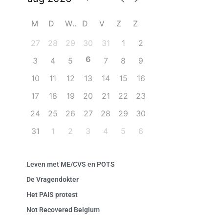
M
D
W
D
V
Z
Z
27
28
29
30
31
1
2
6
3
4
5
7
8
9
10
11
12
13
14
15
16
17
18
19
20
21
22
23
24
25
26
27
28
29
30
31
1
2
3
4
5
6
Leven met ME/CVS en POTS
De Vragendokter
Het PAIS protest
Not Recovered Belgium