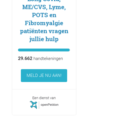
ME/CVS, Lyme,
POTS en
Fibromyalgie
patiënten vragen
jullie hulp
29.662
handtekeningen
MELD JE NU AAN!
Een dienst van