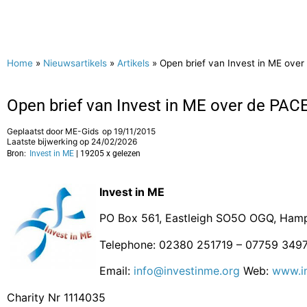
Home
»
Nieuwsartikels
»
Artikels
»
Open brief van Invest in ME ove
Open brief van Invest in ME over de PAC
Geplaatst door
ME-Gids
op
19/11/2015
Laatste bijwerking op 24/02/2026
Bron:
Invest in ME
| 19205 x gelezen
Invest in ME
PO Box 561, Eastleigh SO5O OGQ, Hamp
Telephone: 02380 251719 – 07759 349
Email:
info@investinme.org
Web:
www.in
Charity Nr 1114035