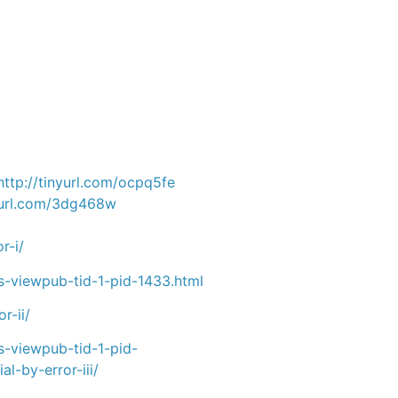
http://tinyurl.com/ocpq5fe
nyurl.com/3dg468w
r-i/
-viewpub-tid-1-pid-1433.html
r-ii/
-viewpub-tid-1-pid-
l-by-error-iii/