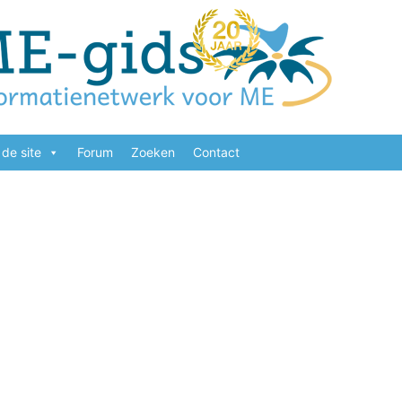
de site
Forum
Zoeken
Contact