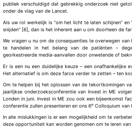
publiek verschuldigd dat gebrekkig onderzoek niet geto
onder de vlag
van de Lancet.
Als uw rol werkelijk is “om het licht te laten schijnen” e
snijden” [6], dan is het inherent aan u om doorheen de far
We vragen u nu om de consequenties te overwegen van he
te handelen in het belang van de patiënten – dege
georkestreerde media-aanvallen door onwetende of bekro
Er is een nu een duidelijke keuze – een onafhankelijke e
Het alternatief is om deze farce verder te zetten – ten ko
Om te helpen bij het oplossen van de tekortkomingen va
jaarlijkse onderzoeksconferentie van Invest in ME volge
Londen in juni. Invest in ME zou ook een bijeenkomst fa
e
conferentie zullen presenteren en ons 6
Colloquium van 
In alle mislukkingen is er een mogelijkheid om te verbet
deze opportuniteit kan worden genomen om te leren van 