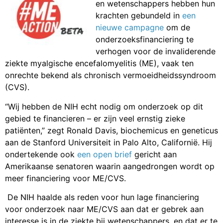
en wetenschappers hebben hun
krachten gebundeld in
een
nieuwe campagne
om de
onderzoeksfinanciering te
verhogen voor de invaliderende
ziekte myalgische encefalomyelitis (ME), vaak ten
onrechte bekend als chronisch vermoeidheidssyndroom
(CVS).
“Wij hebben de NIH echt nodig om onderzoek op dit
gebied te financieren – er zijn veel ernstig zieke
patiënten,” zegt Ronald Davis, biochemicus en geneticus
aan de Stanford Universiteit in Palo Alto, Californië. Hij
ondertekende ook
een open brief
gericht aan
Amerikaanse senatoren waarin aangedrongen wordt op
meer financiering voor ME/CVS.
De NIH haalde als reden voor hun lage financiering
voor onderzoek naar ME/CVS aan dat er gebrek aan
interesse is in de ziekte bij wetenschappers, en dat er te