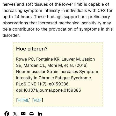
nerves and soft tissues of the lower limb is capable of
increasing symptom intensity in individuals with CFS for
up to 24 hours. These findings support our preliminary
observations that increased mechanical sensitivity may
be a contributor to the provocation of symptoms in this
disorder.
Hoe citeren?
Rowe PC, Fontaine KR, Lauver M, Jasion
SE, Marden CL, Moni M, et al. (2016)
Neuromuscular Strain Increases Symptom
Intensity in Chronic Fatigue Syndrome.
PLoS ONE 11(7): e0159386.
doi:10.1371/journal.pone.0159386
[
HTML
] [
PDF
]
Facebook
X
Email
Print
LinkedIn