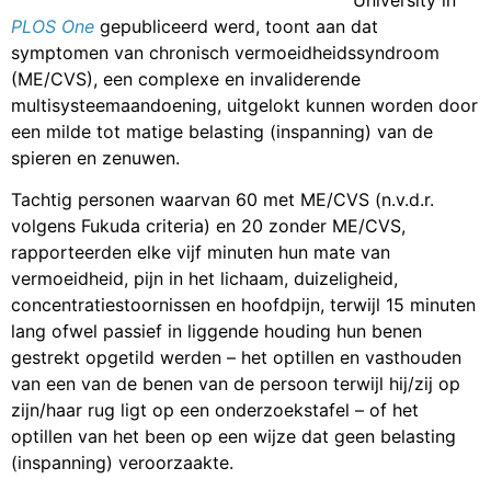
University in
PLOS One
gepubliceerd werd, toont aan dat
symptomen van chronisch vermoeidheidssyndroom
(ME/CVS), een complexe en invaliderende
multisysteemaandoening, uitgelokt kunnen worden door
een milde tot matige belasting (inspanning) van de
spieren en zenuwen.
Tachtig personen waarvan 60 met ME/CVS (n.v.d.r.
volgens Fukuda criteria) en 20 zonder ME/CVS,
rapporteerden elke vijf minuten hun mate van
vermoeidheid, pijn in het lichaam, duizeligheid,
concentratiestoornissen en hoofdpijn, terwijl 15 minuten
lang ofwel passief in liggende houding hun benen
gestrekt opgetild werden – het optillen en vasthouden
van een van de benen van de persoon terwijl hij/zij op
zijn/haar rug ligt op een onderzoekstafel – of het
optillen van het been op een wijze dat geen belasting
(inspanning) veroorzaakte.