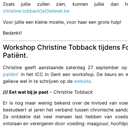
Zoals jullie zullen zien, kunnen jullie dan h
christine.tobback[at]telenet.be
Voor jullie een kleine moeite, voor haar een grote hulp!
Bedankt!
Workshop Christine Tobback tijdens F
Patiënt.
Christine geeft aanstaande zaterdag 27 september o
patiënt’
in het ICC in Gent een workshop. De beurs en wo
gelieve wel in te schrijven op de
website
.
///
Eet wat bij je past
–
Christine Tobback
Er is nog maar weinig bekend over de invloed van voed
bestudeert al jaren het verband tussen chronische aa
Ze ontdekte dat veel mensen last hebben van voedse
ontstaan en verergeren door voeding: maagzuur, hoofdpij