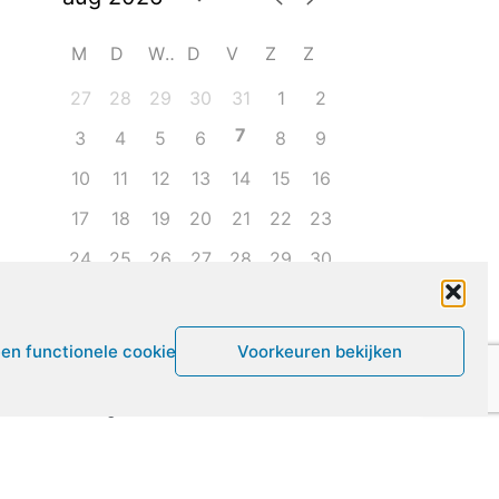
M
D
W
D
V
Z
Z
27
28
29
30
31
1
2
7
3
4
5
6
8
9
10
11
12
13
14
15
16
17
18
19
20
21
22
23
24
25
26
27
28
29
30
31
1
2
3
4
5
6
een functionele cookies
Voorkeuren bekijken
Leven met ME/CVS en POTS
De Vragendokter
Het PAIS protest
Not Recovered Belgium