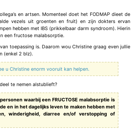
 collega’s en artsen. Momenteel doet het FODMAP dieet de
alde vezels uit groenten en fruit) en zijn dokters ervan
kampen hebben met IBS (prikkelbaar darm syndroom). Hierin
n een fructose malabsorptie.
S van toepassing is. Daarom wou Christine graag even jullie
(enkel 2 blz).
ee u Christine enorm vooruit kan helpen.
 deel te nemen alstublieft?
e personen waarbij een FRUCTOSE malabsorptie is
rde en in het dagelijks leven te maken hebben met
n, winderigheid, diarree en/of verstopping of