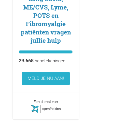
ME/CVS, Lyme,
POTS en
Fibromyalgie
patiënten vragen
jullie hulp
29.668
handtekeningen
MELD JE NU AAN!
Een dienst van