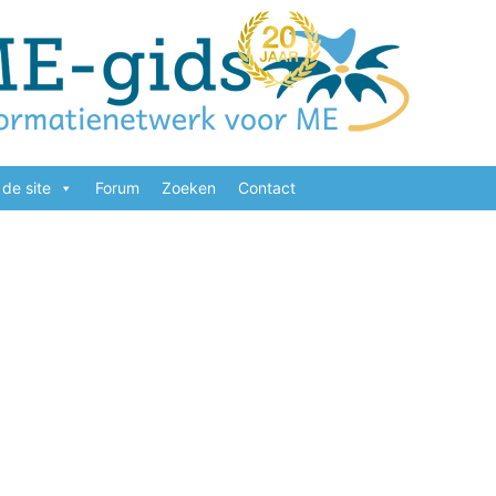
de site
Forum
Zoeken
Contact