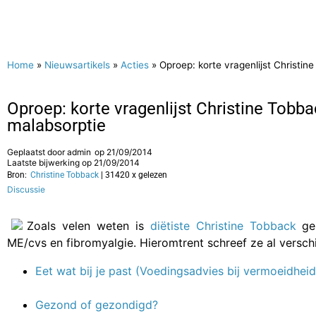
Home
»
Nieuwsartikels
»
Acties
»
Oproep: korte vragenlijst Christi
Oproep: korte vragenlijst Christine Tob
malabsorptie
Geplaatst door
admin
op
21/09/2014
Laatste bijwerking op 21/09/2014
Bron:
Christine Tobback
| 31420 x gelezen
Discussie
Zoals velen weten is
diëtiste Christine Tobback
ges
ME/cvs en fibromyalgie. Hieromtrent schreef ze al versch
Eet wat bij je past (Voedingsadvies bij vermoeidheid
Gezond of gezondigd?