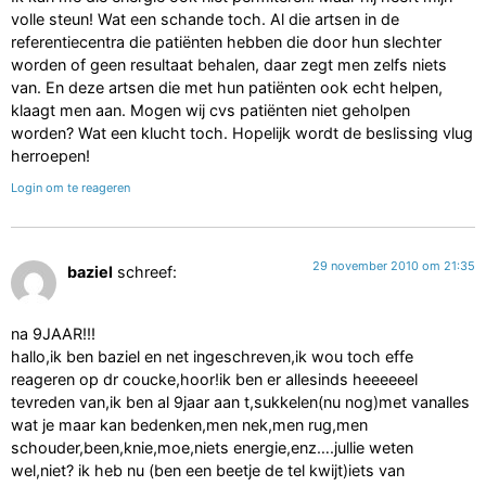
volle steun! Wat een schande toch. Al die artsen in de
referentiecentra die patiënten hebben die door hun slechter
worden of geen resultaat behalen, daar zegt men zelfs niets
van. En deze artsen die met hun patiënten ook echt helpen,
klaagt men aan. Mogen wij cvs patiënten niet geholpen
worden? Wat een klucht toch. Hopelijk wordt de beslissing vlug
herroepen!
Login om te reageren
29 november 2010 om 21:35
baziel
schreef:
na 9JAAR!!!
hallo,ik ben baziel en net ingeschreven,ik wou toch effe
reageren op dr coucke,hoor!ik ben er allesinds heeeeeel
tevreden van,ik ben al 9jaar aan t,sukkelen(nu nog)met vanalles
wat je maar kan bedenken,men nek,men rug,men
schouder,been,knie,moe,niets energie,enz….jullie weten
wel,niet? ik heb nu (ben een beetje de tel kwijt)iets van