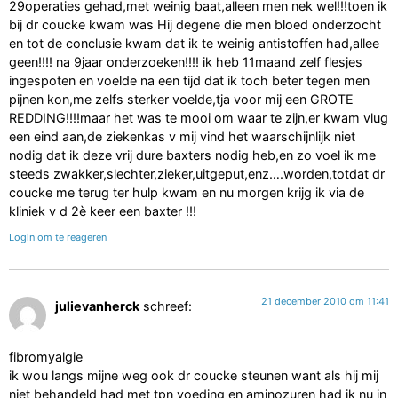
29operaties gehad,met weinig baat,alleen men nek wel!!!toen ik
bij dr coucke kwam was Hij degene die men bloed onderzocht
en tot de conclusie kwam dat ik te weinig antistoffen had,allee
geen!!!! na 9jaar onderzoeken!!!! ik heb 11maand zelf flesjes
ingespoten en voelde na een tijd dat ik toch beter tegen men
pijnen kon,me zelfs sterker voelde,tja voor mij een GROTE
REDDING!!!!maar het was te mooi om waar te zijn,er kwam vlug
een eind aan,de ziekenkas v mij vind het waarschijnlijk niet
nodig dat ik deze vrij dure baxters nodig heb,en zo voel ik me
steeds zwakker,slechter,zieker,uitgeput,enz….worden,totdat dr
coucke me terug ter hulp kwam en nu morgen krijg ik via de
kliniek v d 2è keer een baxter !!!
Login om te reageren
21 december 2010 om 11:41
julievanherck
schreef:
fibromyalgie
ik wou langs mijne weg ook dr coucke steunen want als hij mij
niet behandeld had met tpn voeding en aminozuren had ik nu in