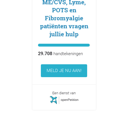
ME/CVS, Lyme,
POTS en
Fibromyalgie
patiënten vragen
jullie hulp
29.708
handtekeningen
MELD JE NU AAN!
Een dienst van