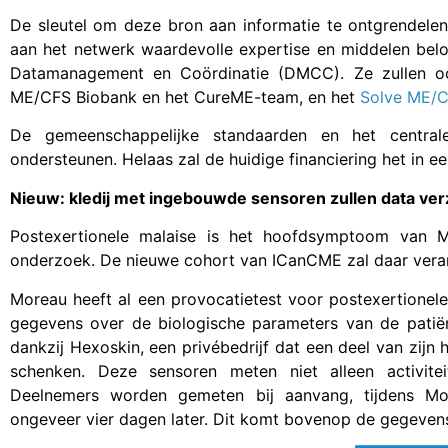
De sleutel om deze bron aan informatie te ontgrendelen
aan het netwerk waardevolle expertise en middelen bel
Datamanagement en Coördinatie (DMCC). Ze zullen 
ME/CFS Biobank en het CureME-team, en het
Solve ME/CF
De gemeenschappelijke standaarden en het central
ondersteunen. Helaas zal de huidige financiering het in e
Nieuw: kledij met ingebouwde sensoren zullen data ve
Postexertionele malaise is het hoofdsymptoom van ME
onderzoek. De nieuwe cohort van ICanCME zal daar veran
Moreau heeft al een provocatietest voor postexertionel
gegevens over de biologische parameters van de patiën
dankzij Hexoskin, een privébedrijf dat een deel van zij
schenken. Deze sensoren meten niet alleen activite
Deelnemers worden gemeten bij aanvang, tijdens Mor
ongeveer vier dagen later. Dit komt bovenop de gegevens/