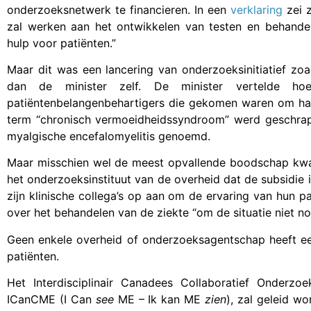
onderzoeksnetwerk te financieren. In een
verklaring
zei 
zal werken aan het ontwikkelen van testen en behandelo
hulp voor patiënten.”
Maar dit was een lancering van onderzoeksinitiatief zoa
dan de minister zelf. De minister vertelde 
patiëntenbelangenbehartigers die gekomen waren om haa
term “chronisch vermoeidheidssyndroom” werd geschrapt
myalgische encefalomyelitis genoemd.
Maar misschien wel de meest opvallende boodschap kwam
het onderzoeksinstituut van de overheid dat de subsidie in
zijn klinische collega’s op aan om de ervaring van hun p
over het behandelen van de ziekte “om de situatie niet no
Geen enkele overheid of onderzoeksagentschap heeft eer
patiënten.
Het Interdisciplinair Canadees Collaboratief Onderz
ICanCME (I Can
see
ME –
Ik kan ME
zien
), zal geleid w