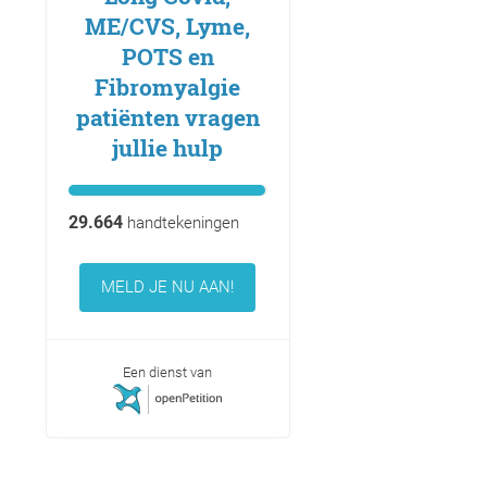
ME/CVS, Lyme,
POTS en
Fibromyalgie
patiënten vragen
jullie hulp
29.664
handtekeningen
MELD JE NU AAN!
Een dienst van