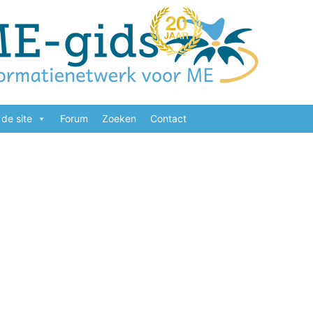
de site
Forum
Zoeken
Contact