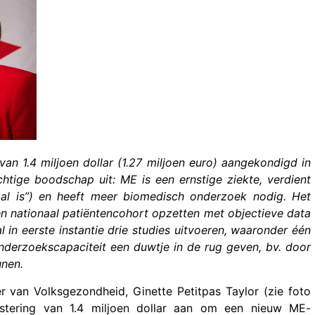
an 1.4 miljoen dollar (1.27 miljoen euro) aangekondigd in
tige boodschap uit: ME is een ernstige ziekte, verdient
al is”) en heeft meer biomedisch onderzoek nodig. Het
en nationaal patiëntencohort opzetten met objectieve data
 in eerste instantie drie studies uitvoeren, waaronder één
nderzoekscapaciteit een duwtje in de rug geven, bv. door
unen.
 van Volksgezondheid, Ginette Petitpas Taylor (zie foto
stering van 1.4 miljoen dollar aan om een nieuw ME-