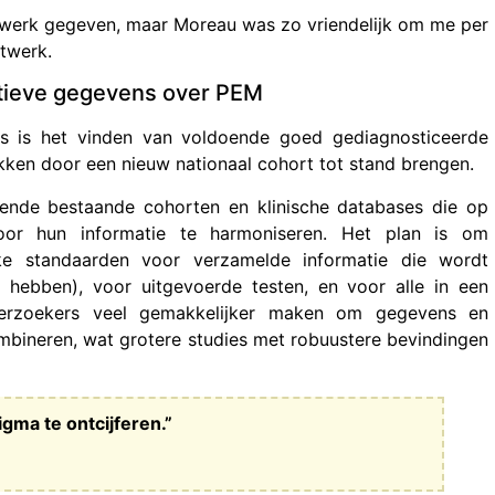
netwerk gegeven, maar Moreau was zo vriendelijk om me per
etwerk.
ctieve gegevens over PEM
rs is het vinden van voldoende goed gediagnosticeerde
kken door een nieuw nationaal cohort tot stand brengen.
ende bestaande cohorten en klinische databases die op
door hun informatie te harmoniseren. Het plan is om
ke standaarden voor verzamelde informatie die wordt
d hebben), voor uitgevoerde testen, en voor alle in een
derzoekers veel gemakkelijker maken om gegevens en
mbineren, wat grotere studies met robuustere bevindingen
ma te ontcijferen.”