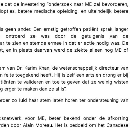
ze dat de investering “onderzoek naar ME zal bevorderen,
pties, betere medische opleiding, en uiteindelijk betere
ls geen ander. Een ernstig getroffen patiënt sprak langer
hoe ontroerd ze was door de getuigenis van de
r te zien en stemde ermee in dat er actie nodig was. De
, en in plaats daarvan werd de ziekte alleen nog ME of
 van Dr. Karim Khan, de wetenschappelijk directeur van
 feite toegekend heeft. Hij is zelf een arts en drong er bij
atiënten te valideren en toe te geven dat ze weinig wisten
g erger te maken dan ze al is”.
der zo luid haar stem laten horen ter ondersteuning van
oeksnetwerk voor ME, beter bekend onder de afkorting
orden door Alain Moreau. Het is bedoeld om het Canadese