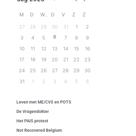
M
D
W
D
V
Z
Z
27
28
29
30
31
1
2
6
3
4
5
7
8
9
10
11
12
13
14
15
16
17
18
19
20
21
22
23
24
25
26
27
28
29
30
31
1
2
3
4
5
6
Leven met ME/CVS en POTS
De Vragendokter
Het PAIS protest
Not Recovered Belgium