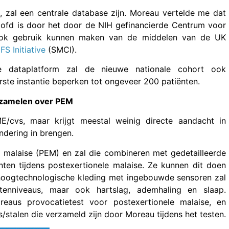
, zal een centrale database zijn. Moreau vertelde me dat
oofd is door het door de NIH gefinancierde Centrum voor
ook gebruik kunnen maken van de middelen van de UK
S Initiative
(SMCI).
e dataplatform zal de nieuwe nationale cohort ook
erste instantie beperken tot ongeveer 200 patiënten.
rzamelen over PEM
/cvs, maar krijgt meestal weinig directe aandacht in
dering in brengen.
e malaise (PEM) en zal die combineren met gedetailleerde
ten tijdens postexertionele malaise. Ze kunnen dit doen
n hoogtechnologische kleding met ingebouwde sensoren zal
itenniveaus, maar ook hartslag, ademhaling en slaap.
eaus provocatietest voor postexertionele malaise, en
stalen die verzameld zijn door Moreau tijdens het testen.