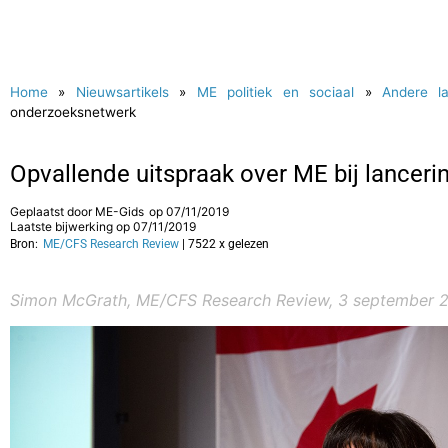
Home
»
Nieuwsartikels
»
ME politiek en sociaal
»
Andere l
onderzoeksnetwerk
Opvallende uitspraak over ME bij lance
Geplaatst door
ME-Gids
op
07/11/2019
Laatste bijwerking op 07/11/2019
Bron:
ME/CFS Research Review
| 7522 x gelezen
Simon McGrath, ME/CFS Research Review, 3 september 