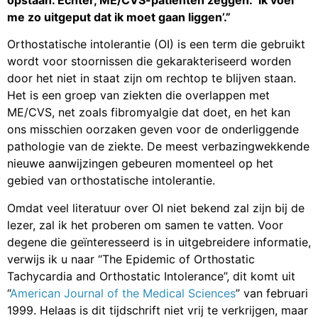
opstaan. Echter, ME/CVS-patiënten zeggen: ‘ik voel
me zo uitgeput dat ik moet gaan liggen’.”
Orthostatische intolerantie (OI) is een term die gebruikt
wordt voor stoornissen die gekarakteriseerd worden
door het niet in staat zijn om rechtop te blijven staan.
Het is een groep van ziekten die overlappen met
ME/CVS, net zoals fibromyalgie dat doet, en het kan
ons misschien oorzaken geven voor de onderliggende
pathologie van de ziekte. De meest verbazingwekkende
nieuwe aanwijzingen gebeuren momenteel op het
gebied van orthostatische intolerantie.
Omdat veel literatuur over OI niet bekend zal zijn bij de
lezer, zal ik het proberen om samen te vatten. Voor
degene die geïnteresseerd is in uitgebreidere informatie,
verwijs ik u naar “The Epidemic of Orthostatic
Tachycardia and Orthostatic Intolerance”, dit komt uit
“
American Journal of the Medical Sciences
” van februari
1999. Helaas is dit tijdschrift niet vrij te verkrijgen, maar