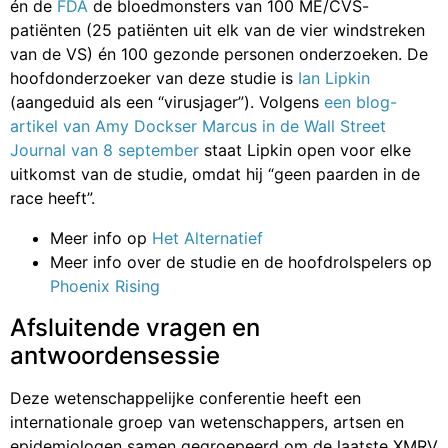
én de
FDA
de bloedmonsters van 100 ME/CVS-
patiënten (25 patiënten uit elk van de vier windstreken
van de VS) én 100 gezonde personen onderzoeken. De
hoofdonderzoeker van deze studie is
Ian Lipkin
(aangeduid als een “virusjager”). Volgens
een blog-
artikel van Amy Dockser Marcus in de Wall Street
Journal van 8 september
staat Lipkin open voor elke
uitkomst van de studie, omdat hij “geen paarden in de
race heeft”.
Meer info op
Het Alternatief
Meer info over de studie en de hoofdrolspelers op
Phoenix Rising
Afsluitende vragen en
antwoordensessie
Deze wetenschappelijke conferentie heeft een
internationale groep van wetenschappers, artsen en
epidemiologen samen gegroepeerd om de laatste XMRV