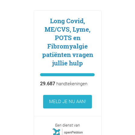
Long Covid,
ME/CVS, Lyme,
POTS en
Fibromyalgie
patiënten vragen
jullie hulp
29.687
handtekeningen
MELD JE NU AAN!
Een dienst van