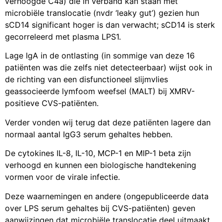
verhoogde C4a) die in verband kan staan met
microbiële translocatie (nvdr ‘leaky gut’) gezien hun
sCD14 significant hoger is dan verwacht; sCD14 is sterk
gecorreleerd met plasma LPS1.
Lage IgA in de ontlasting (in sommige van deze 16
patiënten was die zelfs niet detecteerbaar) wijst ook in
de richting van een disfunctioneel slijmvlies
geassocieerde lymfoom weefsel (MALT) bij XMRV-
positieve CVS-patiënten.
Verder vonden wij terug dat deze patiënten lagere dan
normaal aantal IgG3 serum gehaltes hebben.
De cytokines IL-8, IL-10, MCP-1 en MIP-1 beta zijn
verhoogd en kunnen een biologische handtekening
vormen voor de virale infectie.
Deze waarnemingen en andere (ongepubliceerde data
over LPS serum gehaltes bij CVS-patiënten) geven
aanwijzingen dat microbiële translocatie deel uitmaakt