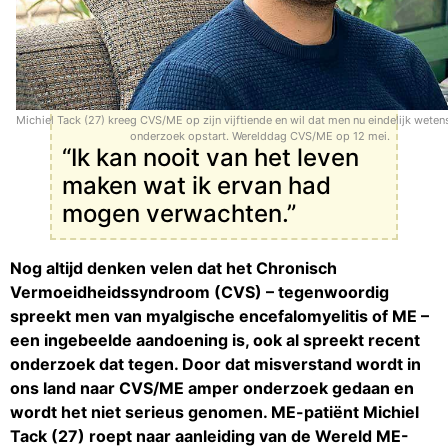
Michiel Tack (27) kreeg CVS/ME op zijn vijftiende en wil dat men nu eindelijk weten
onderzoek opstart. Werelddag CVS/ME op 12 mei.
“Ik kan nooit van het leven
maken wat ik ervan had
mogen verwachten.”
Nog altijd denken velen dat het Chronisch
Vermoeidheidssyndroom (CVS) – tegenwoordig
spreekt men van myalgische encefalomyelitis of ME –
een ingebeelde aandoening is, ook al spreekt recent
onderzoek dat tegen. Door dat misverstand wordt in
ons land naar CVS/ME amper onderzoek gedaan en
wordt het niet serieus genomen. ME-patiënt Michiel
Tack (27) roept naar aanleiding van de Wereld ME-