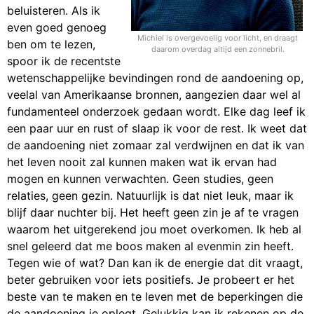
beluisteren. Als ik
even goed genoeg
Michiel is overgevoelig voor licht, en draagt
ben om te lezen,
daarom overdag altijd een zonnebril.
spoor ik de recentste
wetenschappelijke bevindingen rond de aandoening op,
veelal van Amerikaanse bronnen, aangezien daar wel al
fundamenteel onderzoek gedaan wordt. Elke dag leef ik
een paar uur en rust of slaap ik voor de rest. Ik weet dat
de aandoening niet zomaar zal verdwijnen en dat ik van
het leven nooit zal kunnen maken wat ik ervan had
mogen en kunnen verwachten. Geen studies, geen
relaties, geen gezin. Natuurlijk is dat niet leuk, maar ik
blijf daar nuchter bij. Het heeft geen zin je af te vragen
waarom het uitgerekend jou moet overkomen. Ik heb al
snel geleerd dat me boos maken al evenmin zin heeft.
Tegen wie of wat? Dan kan ik de energie dat dit vraagt,
beter gebruiken voor iets positiefs. Je probeert er het
beste van te maken en te leven met de beperkingen die
de aandoening je oplegt. Gelukkig kan ik rekenen op de