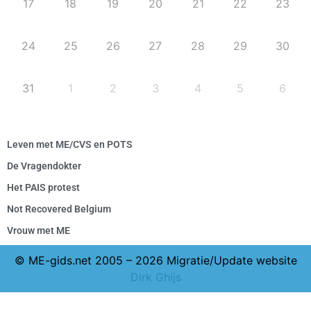
17
18
19
20
21
22
23
24
25
26
27
28
29
30
31
1
2
3
4
5
6
Leven met ME/CVS en POTS
De Vragendokter
Het PAIS protest
Not Recovered Belgium
Vrouw met ME
© ME-gids.net 2005 – 2026 Migratie/Update website
Dirk Ghijs