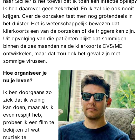
naar Sicilië? Is het toeval dat ik toen een infectie opliep?
Ik heb daarover geen zekerheid. En ik zal die ook nooit
krijgen. Over de oorzaken tast men nog grotendeels in
het duister. Het is wetenschappelijk bewezen dat
klierkoorts een van de oorzaken of de triggers kan zijn.
Uit opvolging van die patiënten blijkt dat sommigen
binnen de zes maanden na de klierkoorts CVS/ME
ontwikkelen, maar dat zou ook het geval zijn met
sommige virussen.
Hoe organiseer je
nu je leven?
Ik ben doorgaans zo
ziek dat ik weinig
kan doen, maar als ik
even respijt heb,
probeer ik een film te
bekijken of wat
muziek te