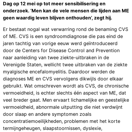
Dag op 12 mei op tot meer sensibilisering en
onderzoek. ‘Men kan de vele mensen die lijden aan ME
geen waardig leven blijven onthouden’, zegt hij.
Er bestaat nogal wat verwarring rond de benaming CVS
of ME. CVS is een syndroomdiagnose die pas eind de
jaren tachtig van vorige eeuw werd geïntroduceerd
door de Centers for Disease Control and Prevention
naar aanleiding van twee ziekte-uitbraken in de
Verenigde Staten, wellicht twee uitbraken van de ziekte
myalgische encefalomyelitis. Daardoor werden de
diagnoses ME en CVS vervolgens dikwijls door elkaar
gebruikt. Wat omschreven wordt als CVS, de chronische
vermoeidheid, is echter slechts één aspect van ME, dat
veel breder gaat. Men ervaart lichamelijke en geestelijke
vermoeidheid, abnormale uitputting die niet verdwijnt
door slaap en andere symptomen zoals
concentratiemoeilijkheden, problemen met het korte
termijngeheugen, slaapstoornissen, dyslexie,