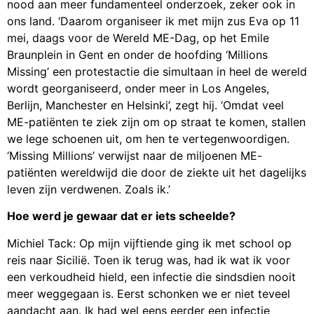
nood aan meer fundamenteel onderzoek, zeker ook in
ons land. ‘Daarom organiseer ik met mijn zus Eva op 11
mei, daags voor de Wereld ME-Dag, op het Emile
Braunplein in Gent en onder de hoofding ‘Millions
Missing’ een protestactie die simultaan in heel de wereld
wordt georganiseerd, onder meer in Los Angeles,
Berlijn, Manchester en Helsinki’, zegt hij. ‘Omdat veel
ME-patiënten te ziek zijn om op straat te komen, stallen
we lege schoenen uit, om hen te vertegenwoordigen.
‘Missing Millions’ verwijst naar de miljoenen ME-
patiënten wereldwijd die door de ziekte uit het dagelijks
leven zijn verdwenen. Zoals ik.’
Hoe werd je gewaar dat er iets scheelde?
Michiel Tack: Op mijn vijftiende ging ik met school op
reis naar Sicilië. Toen ik terug was, had ik wat ik voor
een verkoudheid hield, een infectie die sindsdien nooit
meer weggegaan is. Eerst schonken we er niet teveel
aandacht aan. Ik had wel eens eerder een infectie