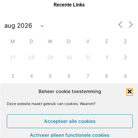
Recente Links
M
D
W
D
V
Z
Z
27
28
29
30
31
1
2
3
4
5
6
7
8
9
Beheer cookie toestemming
10
11
12
13
14
15
16
Deze website maakt gebruik van cookies. Waarom?
17
18
19
20
21
22
23
Accepteer alle cookies
24
25
26
27
28
29
30
Activeer alleen functionele cookies