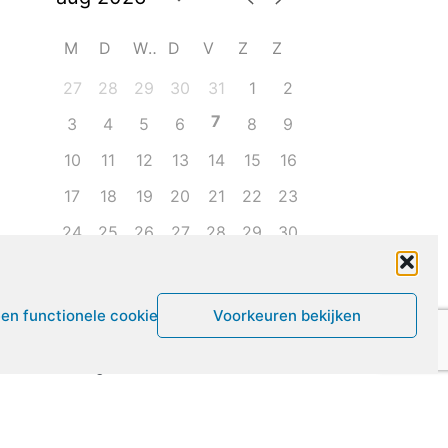
M
D
W
D
V
Z
Z
27
28
29
30
31
1
2
7
3
4
5
6
8
9
10
11
12
13
14
15
16
17
18
19
20
21
22
23
24
25
26
27
28
29
30
31
1
2
3
4
5
6
een functionele cookies
Voorkeuren bekijken
Leven met ME/CVS en POTS
De Vragendokter
Het PAIS protest
Not Recovered Belgium