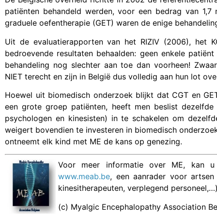
patiënten behandeld werden, voor een bedrag van 1,7 m
graduele oefentherapie (GET) waren de enige behandeling
Uit de evaluatierapporten van het RIZIV (2006), het
bedroevende resultaten behaalden: geen enkele patiën
behandeling nog slechter aan toe dan voorheen! Zwaar 
NIET terecht en zijn in België dus volledig aan hun lot ove
Hoewel uit biomedisch onderzoek blijkt dat CGT en GET 
een grote groep patiënten, heeft men beslist dezelfde k
psychologen en kinesisten) in te schakelen om dezelfd
weigert bovendien te investeren in biomedisch onderzoek
ontneemt elk kind met ME de kans op genezing.
Voor meer informatie over ME, kan 
www.meab.be
, een aanrader voor artsen
kinesitherapeuten, verplegend personeel,…
(c) Myalgic Encephalopathy Association 