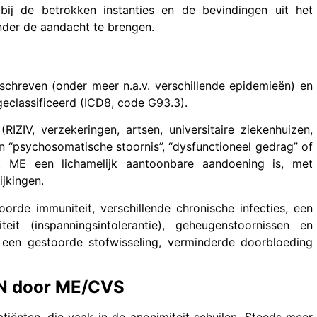
ij de betrokken instanties en de bevindingen uit het
nder de aandacht te brengen.
schreven (onder meer n.a.v. verschillende epidemieën) en
eclassificeerd (ICD8, code G93.3).
IZIV, verzekeringen, artsen, universitaire ziekenhuizen,
en “psychosomatische stoornis”, “dysfunctioneel gedrag” of
t ME een lichamelijk aantoonbare aandoening is, met
jkingen.
rde immuniteit, verschillende chronische infecties, een
teit (inspanningsintolerantie), geheugenstoornissen en
 een gestoorde stofwisseling, verminderde doorbloeding
N door ME/CVS
iënten, die vaak in de anonimiteit schuilen. Steeds meer