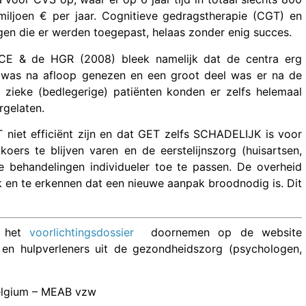
iljoen € per jaar. Cognitieve gedragstherapie (CGT) en
en die er werden toegepast, helaas zonder enig succes.
 KCE & de HGR (2008) bleek namelijk dat de centra erg
t was na afloop genezen en een groot deel was er na de
zieke (bedlegerige) patiënten konden er zelfs helemaal
rgelaten.
niet efficiënt zijn en dat GET zelfs SCHADELIJK is voor
oers te blijven varen en de eerstelijnszorg (huisartsen,
e behandelingen individueler toe te passen. De overheid
 en te erkennen dat een nieuwe aanpak broodnodig is. Dit
u het
voorlichtingsdossier
doornemen op de website
 en hulpverleners uit de gezondheidszorg (psychologen,
)
Belgium – MEAB vzw