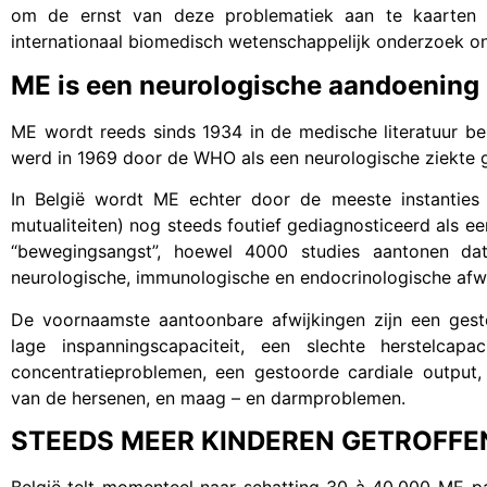
om de ernst van deze problematiek aan te kaarten b
internationaal biomedisch wetenschappelijk onderzoek o
ME is een neurologische aandoening
ME wordt reeds sinds 1934 in de medische literatuur be
werd in 1969 door de WHO als een neurologische ziekte g
In België wordt ME echter door de meeste instanties (R
mutualiteiten) nog steeds foutief gediagnosticeerd als e
“bewegingsangst”, hoewel 4000 studies aantonen da
neurologische, immunologische en endocrinologische afwi
De voornaamste aantoonbare afwijkingen zijn een gestoo
lage inspanningscapaciteit, een slechte herstelcapaci
concentratieproblemen, een gestoorde cardiale output,
van de hersenen, en maag – en darmproblemen.
STEEDS MEER KINDEREN GETROFFE
België telt momenteel naar schatting 30 à 40.000 ME-pat