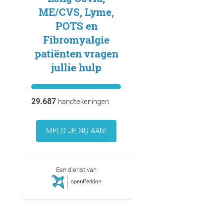
ME/CVS, Lyme,
POTS en
Fibromyalgie
patiënten vragen
jullie hulp
29.687
handtekeningen
MELD JE NU AAN!
Een dienst van