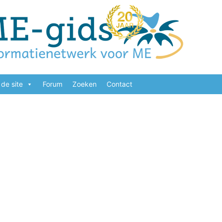
de site
Forum
Zoeken
Contact