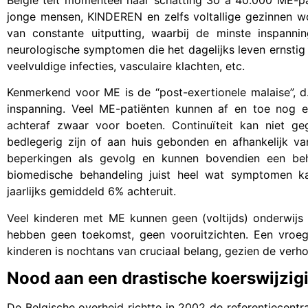
jonge mensen, KINDEREN en zelfs voltallige gezinnen w
van constante uitputting, waarbij de minste inspannin
neurologische symptomen die het dagelijks leven ernstig 
veelvuldige infecties, vasculaire klachten, etc.
Kenmerkend voor ME is de “post-exertionele malaise”, d
inspanning. Veel ME-patiënten kunnen af en toe nog e
achteraf zwaar voor boeten. Continuïteit kan niet ge
bedlegerig zijn of aan huis gebonden en afhankelijk va
beperkingen als gevolg en kunnen bovendien een beha
biomedische behandeling juist heel wat symptomen ka
jaarlijks gemiddeld 6% achteruit.
Veel kinderen met ME kunnen geen (voltijds) onderwijs
hebben geen toekomst, geen vooruitzichten. Een vroeg
kinderen is nochtans van cruciaal belang, gezien de verh
Nood aan een drastische koerswijzig
De Belgische overheid richtte in 2002 de referentiecentra