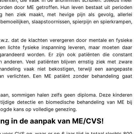
orden door ME getroffen. Hun leven bestaat uit perioden
g hen ziek maakt, met hevige pijn als gevolg, allerlei
bemoeilijken, slaapstoornissen, spierpijn en spierkrampen,
.w.z. dat de klachten verergeren door mentale en fysieke
en lichte fysieke inspanning leveren, maar moeten daar
garandeerd worden. Er zijn ook patiënten die constant
n anderen. Veel patiënten blijven ernstig ziek met zware
ndeling vaak niet bekostigen, terwijl een aangepaste
n verlichten. Een ME patiënt zonder behandeling gaat
 aan, sommigen halen zelfs geen diploma. Deze kinderen
tijdige detectie en biomedische behandeling van ME bij
oogde kans op volledige genezing.
ing in de aanpak van ME/CVS!
 voor CVS op, waar er op 6 jaar tijd in totaal slechts 800