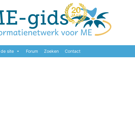
de site
Forum
Zoeken
Contact