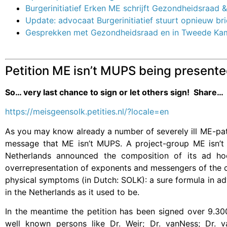
Burgerinitiatief Erken
ME
schrijft Gezondheidsraad 
Update: advocaat Burgerinitiatief stuurt opnieuw br
Gesprekken met Gezondheidsraad en in Tweede Ka
Petition ME isn’t MUPS being present
So… very last chance to sign or let others sign! Share
https://meisgeensolk.petities.nl/?locale=en
As you may know already a number of severely ill ME-pati
message that ME isn’t MUPS. A project-group ME isn’t
Netherlands announced the composition of its ad h
overrepresentation of exponents and messengers of the c
physical symptoms (in Dutch: SOLK): a sure formula in ad
in the Netherlands as it used to be.
In the meantime the petition has been signed over 9.30
well known persons like Dr. Weir; Dr. vanNess; Dr. v