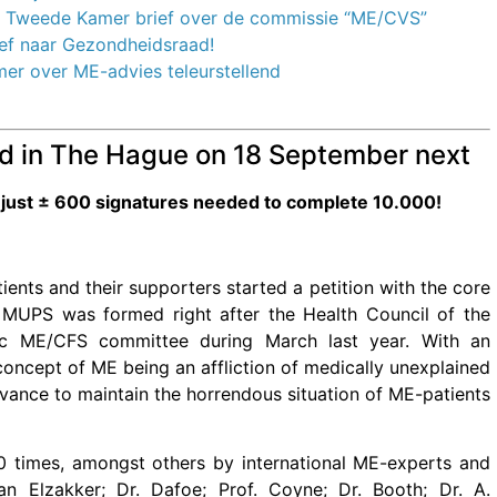
& Tweede Kamer brief over de comm
is
sie “
ME
/CVS”
ief naar Gezondheidsraad!
mer over
ME
-advies teleurstellend
ed in The Hague on 18 September next
… just ± 600 signatures needed to complete 10.000!
ents and their supporters started a petition with the core
 MUPS was formed right after the Health Council of the
oc ME/CFS committee during March last year. With an
oncept of ME being an affliction of medically unexplained
vance to maintain the horrendous situation of ME-patients
0 times, amongst others by international ME-experts and
an Elzakker; Dr. Dafoe; Prof. Coyne; Dr. Booth; Dr. A.