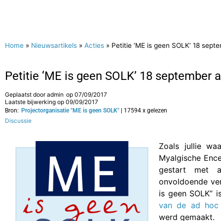
Home
»
Nieuwsartikels
»
Acties
»
Petitie ‘ME is geen SOLK’ 18 sep
Petitie ‘ME is geen SOLK’ 18 september 
Geplaatst door
admin
op
07/09/2017
Laatste bijwerking op 09/09/2017
Bron:
Projectorganisatie "ME is geen SOLK"
| 17594 x gelezen
Discussie
Zoals jullie wa
Myalgische Ence
gestart met 
onvoldoende ver
is geen SOLK” i
van de ad hoc
werd gemaakt.