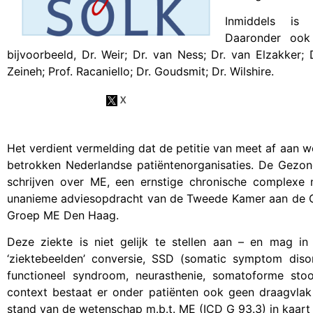
Inmiddels i
Daaronder ook
bijvoorbeeld, Dr. Weir; Dr. van Ness; Dr. van Elzakker; 
Zeineh; Prof. Racaniello; Dr. Goudsmit; Dr. Wilshire.
Het verdient vermelding dat de petitie van meet af aan
betrokken Nederlandse patiëntenorganisaties. De Gezo
schrijven over ME, een ernstige chronische complexe m
unanieme adviesopdracht van de Tweede Kamer aan de Gez
Groep ME Den Haag.
Deze ziekte is niet gelijk te stellen aan – en mag i
‘ziektebeelden’ conversie, SSD (somatic symptom disor
functioneel syndroom, neurasthenie, somatoforme stoorn
context bestaat er onder patiënten ook geen draagvlak
stand van de wetenschap m.b.t. ME (ICD G 93.3) in kaar