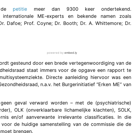
s de
petitie
meer dan 9300 keer ondertekend.
 internationale ME-experts en bekende namen zoals
Dr. Dafoe; Prof. Coyne; Dr. Booth; Dr. A. Whittemore; Dr.
 wordt gesteund door een brede vertegenwoordiging van de
ndheidsraad staat immers voor de opgave een rapport te
ultisysteemziekte. Directe aanleiding hiervoor was een
ondheidsraad, n.a.v. het Burgerinitiatief “Erken ME” van
n geen geval verward worden – met de (psychiatrische)
der), OLK (onverklaarbare lichamelijke klachten), SOLK,
is en/of aanverwante irrelevante classificaties. In die
 voor de huidige samenstelling van de commissie die de
t moet brengen.