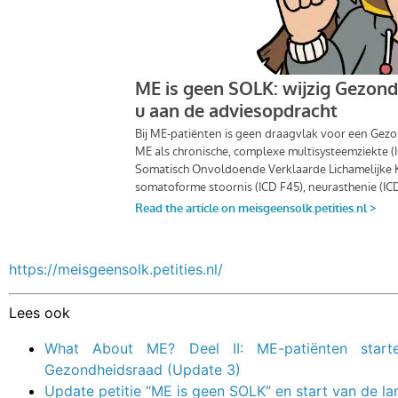
https://meisgeensolk.petities.nl/
Lees ook
What About
ME
? Deel II:
ME
-patiënten start
Gezondheidsraad (Update 3)
Update petitie “
ME
is
geen
SOLK
” en start van de l