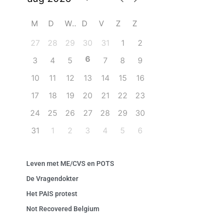
M
D
W
D
V
Z
Z
27
28
29
30
31
1
2
6
3
4
5
7
8
9
10
11
12
13
14
15
16
17
18
19
20
21
22
23
24
25
26
27
28
29
30
31
1
2
3
4
5
6
Leven met ME/CVS en POTS
De Vragendokter
Het PAIS protest
Not Recovered Belgium