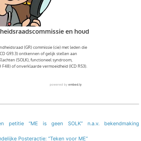
en petitie “
ME
is
geen
SOLK
” n.a.v. bekendmaking
andelijke Posteractie: “Teken voor
ME
”