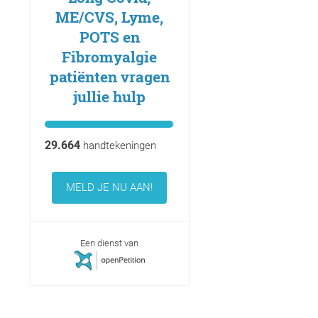
ME/CVS, Lyme,
POTS en
Fibromyalgie
patiënten vragen
jullie hulp
29.664
handtekeningen
MELD JE NU AAN!
Een dienst van