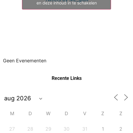
en deze inhoud in te schakelen
Geen Evenementen
Recente Links
M
D
W
D
V
Z
Z
27
28
29
30
31
1
2