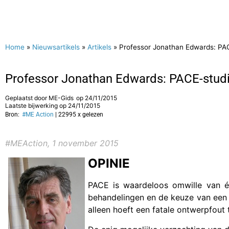
Home
»
Nieuwsartikels
»
Artikels
»
Professor Jonathan Edwards: PAC
Professor Jonathan Edwards: PACE-studi
Geplaatst door
ME-Gids
op
24/11/2015
Laatste bijwerking op 24/11/2015
Bron:
#ME Action
| 22995 x gelezen
#MEAction, 1 november 2015
OPINIE
PACE is waardeloos omwille van é
behandelingen en de keuze van een 
alleen hoeft een fatale ontwerpfout 