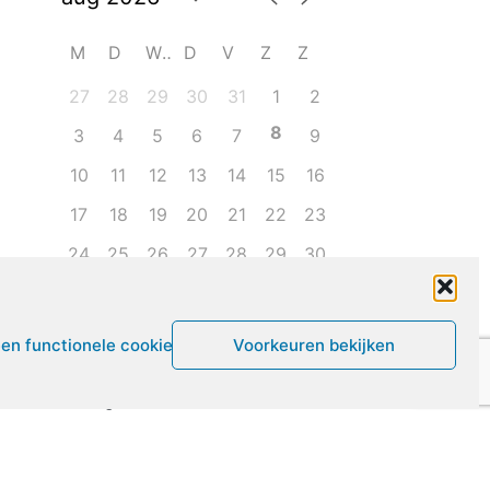
M
D
W
D
V
Z
Z
27
28
29
30
31
1
2
8
3
4
5
6
7
9
10
11
12
13
14
15
16
17
18
19
20
21
22
23
24
25
26
27
28
29
30
31
1
2
3
4
5
6
een functionele cookies
Voorkeuren bekijken
Leven met ME/CVS en POTS
De Vragendokter
Het PAIS protest
Not Recovered Belgium