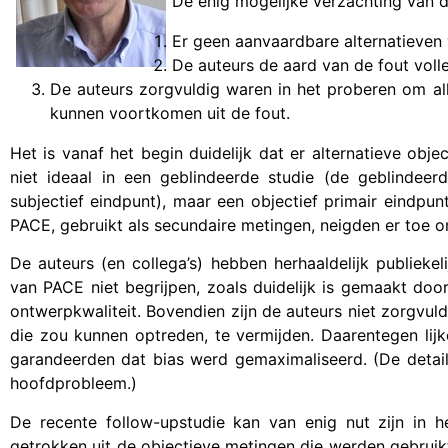
De enig mogelijke verzachting van de
Er geen aanvaardbare alternatieven 
De auteurs de aard van de fout voll
De auteurs zorgvuldig waren in het proberen om al
kunnen voortkomen uit de fout.
Het is vanaf het begin duidelijk dat er alternatieve obj
niet ideaal in een geblindeerde studie (de geblindee
subjectief eindpunt), maar een objectief primair eindpun
PACE, gebruikt als secundaire metingen, neigden er toe o
De auteurs (en collega’s) hebben herhaaldelijk publieke
van PACE niet begrijpen, zoals duidelijk is gemaakt do
ontwerpkwaliteit. Bovendien zijn de auteurs niet zorgvu
die zou kunnen optreden, te vermijden. Daarentegen lij
garandeerden dat bias werd gemaximaliseerd. (De detai
hoofdprobleem.)
De recente follow-upstudie kan van enig nut zijn in 
getrokken uit de objectieve metingen die werden gebruikt