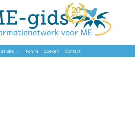
de site
Forum
Zoeken
Contact