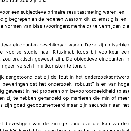
ze fout zou zijn als:
voor een subjectieve primaire resultaatmeting waren, en
edig begrepen en de redenen waarom dit zo ernstig is, en
le vormen van bias (vooringenomenheid) te vermijden die
ectieve eindpunten beschikbaar waren. Deze zijn misschien
rde Noorse studie naar Rituximab koos bij voorkeur een
t zou praktisch geweest zijn. De objectieve eindpunten in
m geen verschil in uitkomsten te tonen.
lijk aangetoond dat zij de fout in het onderzoeksontwerp
or beweringen dat het onderzoek “robuust” is en van hoge
ldig geweest in het proberen om bevooroordeeldheid (bias)
ken zij te hebben gehandeld op manieren die min of meer
ls zijn goed gedocumenteerd maar zijn secundair aan het
het bevestigen van de zinnige conclusie die kan worden
 bij PACE – dat het geen bewijs levert voor enig voordeel