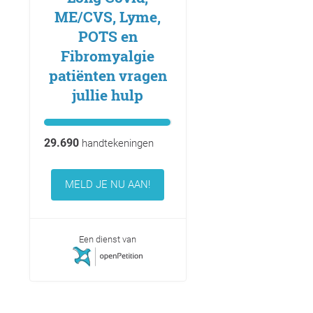
ME/CVS, Lyme,
POTS en
Fibromyalgie
patiënten vragen
jullie hulp
29.690
handtekeningen
MELD JE NU AAN!
Een dienst van