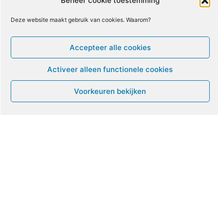
Beheer cookie toestemming
Deze website maakt gebruik van cookies. Waarom?
17
18
19
20
21
22
23
Accepteer alle cookies
24
25
26
27
28
29
30
Activeer alleen functionele cookies
31
1
2
3
4
5
6
Voorkeuren bekijken
Leven met ME/CVS en POTS
De Vragendokter
Het PAIS protest
Not Recovered Belgium
Vrouw met ME
© ME-gids.net 2005 – 2026 Migratie/Update website
Dirk Ghijs