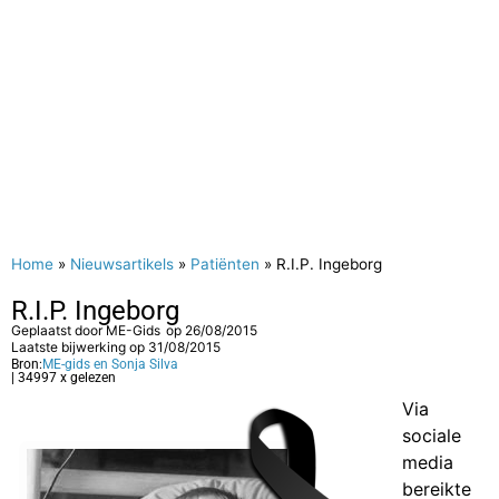
Home
»
Nieuwsartikels
»
Patiënten
»
R.I.P. Ingeborg
R.I.P. Ingeborg
Geplaatst door
ME-Gids
op
26/08/2015
Laatste bijwerking op 31/08/2015
Bron:
ME-gids en Sonja Silva
| 34997 x gelezen
Via
sociale
media
bereikte