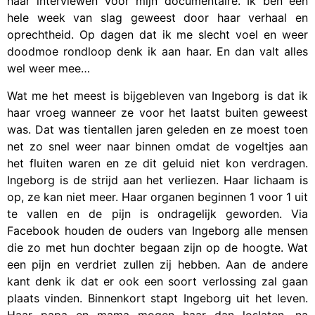
haar interviewen voor mijn documentaire. Ik ben een
hele week van slag geweest door haar verhaal en
oprechtheid. Op dagen dat ik me slecht voel en weer
doodmoe rondloop denk ik aan haar. En dan valt alles
wel weer mee…
Wat me het meest is bijgebleven van Ingeborg is dat ik
haar vroeg wanneer ze voor het laatst buiten geweest
was. Dat was tientallen jaren geleden en ze moest toen
net zo snel weer naar binnen omdat de vogeltjes aan
het fluiten waren en ze dit geluid niet kon verdragen.
Ingeborg is de strijd aan het verliezen. Haar lichaam is
op, ze kan niet meer. Haar organen beginnen 1 voor 1 uit
te vallen en de pijn is ondragelijk geworden. Via
Facebook houden de ouders van Ingeborg alle mensen
die zo met hun dochter begaan zijn op de hoogte. Wat
een pijn en verdriet zullen zij hebben. Aan de andere
kant denk ik dat er ook een soort verlossing zal gaan
plaats vinden. Binnenkort stapt Ingeborg uit het leven.
Haar papa en mama mogen haar dan loslaten, na