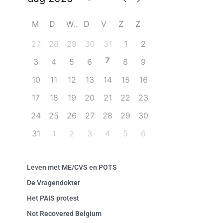
M
D
W
D
V
Z
Z
27
28
29
30
31
1
2
7
3
4
5
6
8
9
10
11
12
13
14
15
16
17
18
19
20
21
22
23
24
25
26
27
28
29
30
31
1
2
3
4
5
6
Leven met ME/CVS en POTS
De Vragendokter
Het PAIS protest
Not Recovered Belgium