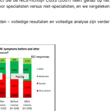
act die de NICE-richtlijn CG53 (2007) heeft gehad op het
r specialisten versus niet-specialisten, en we vergeleken
n – volledige resultaten en volledige analyse zijn verder