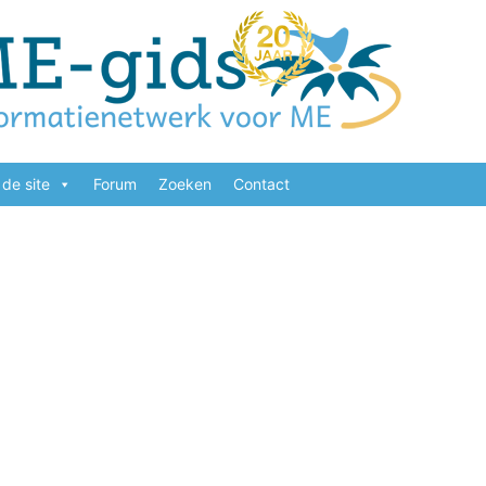
de site
Forum
Zoeken
Contact