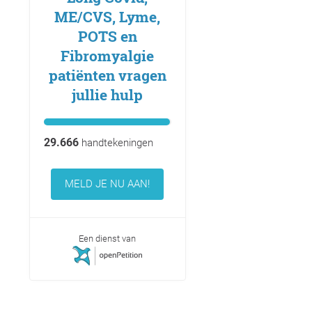
ME/CVS, Lyme,
POTS en
Fibromyalgie
patiënten vragen
jullie hulp
29.666
handtekeningen
MELD JE NU AAN!
Een dienst van