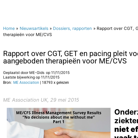
Home
»
Nieuwsartikels
»
Dossiers, rapporten
»
Rapport over CGT, G
therapieën voor ME/CVS
Rapport over CGT, GET en pacing pleit vo
aangeboden therapieën voor ME/CVS
Geplaatst door
ME-Gids
op
11/11/2015
Laatste bijwerking op 11/11/2015
Bron:
ME Association
| 18793 x gelezen
ME Association UK, 29 mei 2015
Onder
ziekt
niet 
vaak 