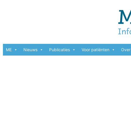
ME
Nieuws
Publicaties
Voor patiënten
Over 