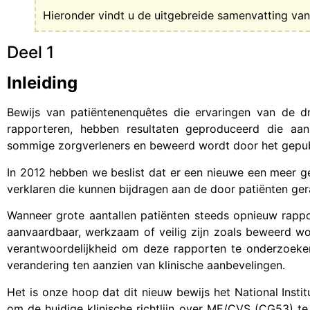
Hieronder vindt u de uitgebreide samenvatting van 
Deel 1
Inleiding
Bewijs van patiëntenenquêtes die ervaringen van de dr
rapporteren, hebben resultaten geproduceerd die aan
sommige zorgverleners en beweerd wordt door het gepub
In 2012 hebben we beslist dat er een nieuwe een meer ge
verklaren die kunnen bijdragen aan de door patiënten ge
Wanneer grote aantallen patiënten steeds opnieuw rappo
aanvaardbaar, werkzaam of veilig zijn zoals beweerd wo
verantwoordelijkheid om deze rapporten te onderzoeke
verandering ten aanzien van klinische aanbevelingen.
Het is onze hoop dat dit nieuw bewijs het National Insti
om de huidige klinische richtlijn over ME/CVS (CG53) te 