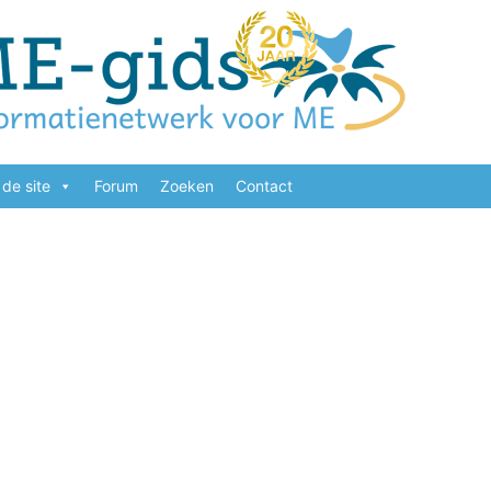
de site
Forum
Zoeken
Contact