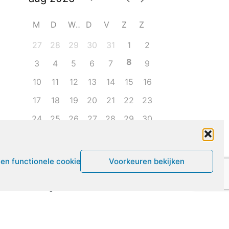
M
D
W
D
V
Z
Z
27
28
29
30
31
1
2
8
3
4
5
6
7
9
10
11
12
13
14
15
16
17
18
19
20
21
22
23
24
25
26
27
28
29
30
31
1
2
3
4
5
6
een functionele cookies
Voorkeuren bekijken
Leven met ME/CVS en POTS
De Vragendokter
Het PAIS protest
Not Recovered Belgium