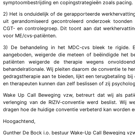
symptoombestrijding en copingstrategieën zoals pacing.
2) Het is onduidelijk of de gerapporteerde werkhervatting 
uit gerandomiseerd gecontroleerd onderzoek toonden s
CGT- en controlegroep. Dit toont aan dat werkhervatti
voor ME/cvs-patiënten.
3) De behandeling in het MDC-cvs bleek te rigide. 
aangeboden, weigerde die meteen of beëindigde het beha
patiënten weigerde de therapie wegens onvoldoen
behandelrationale. Wij pleiten daarom de conventie te he
gedragstherapie aan te bieden, lijkt een terugbetaling bij
en therapeuten kunnen dan zelf beslissen of zij psycholo
Wake Up Call Beweging vzw, betreurt dat wij als pati
verlenging van de RIZIV-conventie werd beslist. Wij 
dragen hoe de huidige conventie verbeterd kan worden en
Hoogachtend,
Gunther De Bock i.o. bestuur Wake-Up Call Beweging vzw