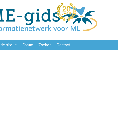
de site
Forum
Zoeken
Contact