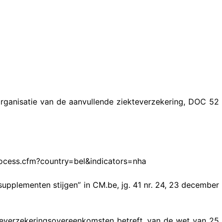
ganisatie van de aanvullende ziekteverzekering, DOC 52
rocess.cfm?country=bel&indicators=nha
pplementen stijgen” in CM.be, jg. 41 nr. 24, 23 december
ekteverzekeringsovereenkomsten betreft, van de wet van 25