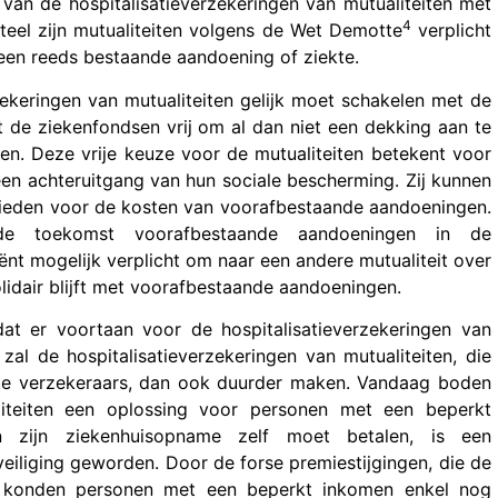
t van de hospitalisatieverzekeringen van mutualiteiten met
4
eel zijn mutualiteiten volgens de Wet Demotte
verplicht
een reeds bestaande aandoening of ziekte.
ekeringen van mutualiteiten gelijk moet schakelen met de
at de ziekenfondsen vrij om al dan niet een dekking aan te
n. Deze vrije keuze voor de mutualiteiten betekent voor
en achteruitgang van hun sociale bescherming. Zij kunnen
nbieden voor de kosten van voorafbestaande aandoeningen.
de toekomst voorafbestaande aandoeningen in de
tiënt mogelijk verplicht om naar een andere mutualiteit over
lidair blijft met voorafbestaande aandoeningen.
at er voortaan voor de hospitalisatieverzekeringen van
zal de hospitalisatieverzekeringen van mutualiteiten, die
vate verzekeraars, dan ook duurder maken. Vandaag boden
liteiten een oplossing voor personen met een beperkt
zijn ziekenhuisopname zelf moet betalen, is een
veiliging geworden. Door de forse premiestijgingen, die de
n, konden personen met een beperkt inkomen enkel nog