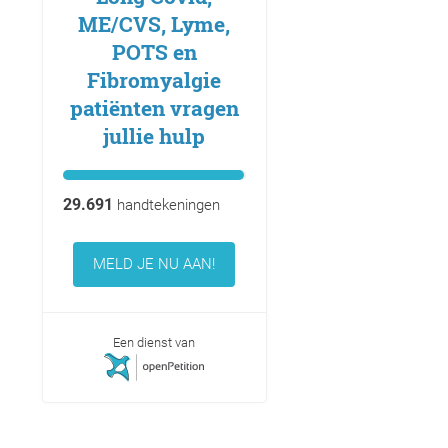
ME/CVS, Lyme,
POTS en
Fibromyalgie
patiënten vragen
jullie hulp
29.691
handtekeningen
MELD JE NU AAN!
Een dienst van