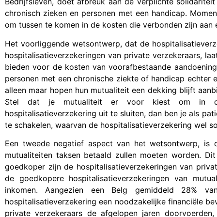
Bedrijfsleven, doet afbreuk aan de verplichte solidaritei
chronisch zieken en personen met een handicap. Moment
om tussen te komen in de kosten die verbonden zijn aan 
Het voorliggende wetsontwerp, dat de hospitalisatieverz
hospitalisatieverzekeringen van private verzekeraars, la
bieden voor de kosten van voorafbestaande aandoeninge
personen met een chronische ziekte of handicap echter e
alleen maar hopen hun mutualiteit een dekking blijft aa
Stel dat je mutualiteit er voor kiest om in 
hospitalisatieverzekering uit te sluiten, dan ben je als pa
te schakelen, waarvan de hospitalisatieverzekering wel so
Een tweede negatief aspect van het wetsontwerp, is d
mutualiteiten taksen betaald zullen moeten worden. Dit 
goedkoper zijn de hospitalisatieverzekeringen van pri
de goedkopere hospitalisatieverzekeringen van mutua
inkomen. Aangezien een Belg gemiddeld 28% van 
hospitalisatieverzekering een noodzakelijke financiële be
private verzekeraars de afgelopen jaren doorvoerde