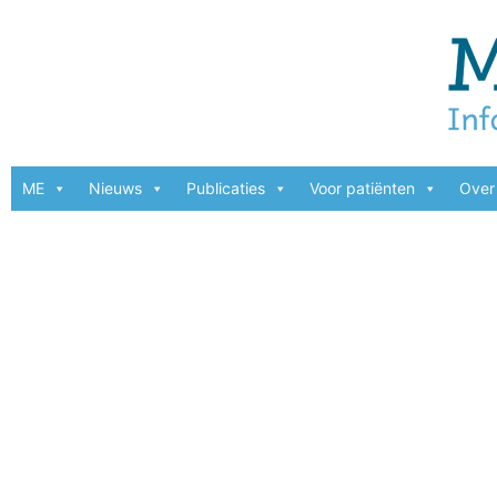
ME
Nieuws
Publicaties
Voor patiënten
Over 