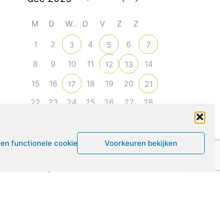
M
D
W
D
V
Z
Z
1
2
4
6
3
5
7
8
9
10
11
14
12
13
15
16
18
19
20
17
21
22
23
24
25
26
27
28
29
30
31
1
2
3
4
een functionele cookies
Voorkeuren bekijken
Leven met ME/CVS en POTS
De Vragendokter
Het PAIS protest
Not Recovered Belgium
Vrouw met ME