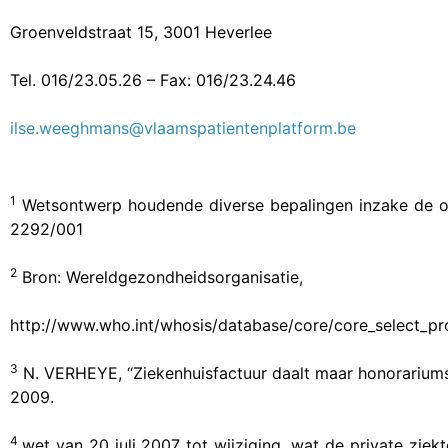
Groenveldstraat 15, 3001 Heverlee
Tel. 016/23.05.26 – Fax: 016/23.24.46
ilse.weeghmans@vlaamspatientenplatform.be
1
Wetsontwerp houdende diverse bepalingen inzake de or
2292/001
2
Bron: Wereldgezondheidsorganisatie,
http://www.who.int/whosis/database/core/core_select_p
3
N. VERHEYE, “Ziekenhuisfactuur daalt maar honorariumsu
2009.
4
wet van 20 juli 2007 tot wijziging, wat de private zi