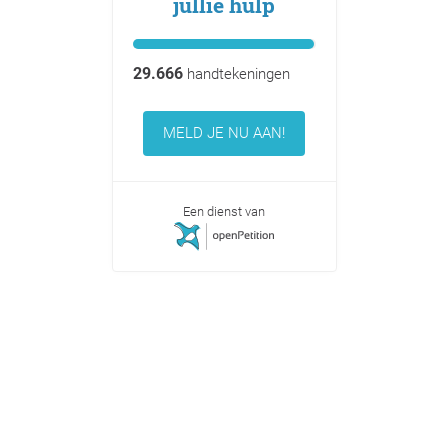
jullie hulp
29.666
handtekeningen
MELD JE NU AAN!
Een dienst van