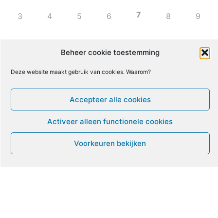
7
3
4
5
6
8
9
10
11
12
13
14
15
16
Beheer cookie toestemming
Deze website maakt gebruik van cookies. Waarom?
17
18
19
20
21
22
23
Accepteer alle cookies
24
25
26
27
28
29
30
Activeer alleen functionele cookies
31
1
2
3
4
5
6
Voorkeuren bekijken
Leven met ME/CVS en POTS
De Vragendokter
Het PAIS protest