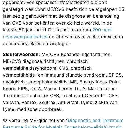
opgericht. Een specialist infectieziekten die ooit
geplaagd was door ME/CVS heeft zich de afgelopen 25
jaar bezig gehouden met de diagnose en behandeling
van CVS voor patiënten over de hele wereld. In de
laatste 50 jaar heeft Dr. Lerner meer dan
200 peer
reviewed publicaties
geschreven over veel domeinen in
de infectieziekten en virologie.
Sleutelwoorden:
ME/CVS Behandelingsrichtlijnen,
ME/CVS diagnose richtlijnen, chronisch
vermoeidheidssyndroom, CVS, chronisch
vermoeidheids- en immuundisfunctie syndroom, CFIDS,
myalgische encephalomyelitis, ME, Energy Index Point
Score, EIPS, Dr. A. Martin Lerner, Dr. A. Martin Lerner
Treatment Center for CFS, Treatment Center for CFS,
Valcyte, Valtrex, Zelitrex, Antiviraal, Lyme, ziekte van
Lyme, medische doorbraak.
© Vertaling ME-gids.net van “
Diagnostic and Treatment
Resource Guide for Myalgic Encephalomyelitis/Chronic