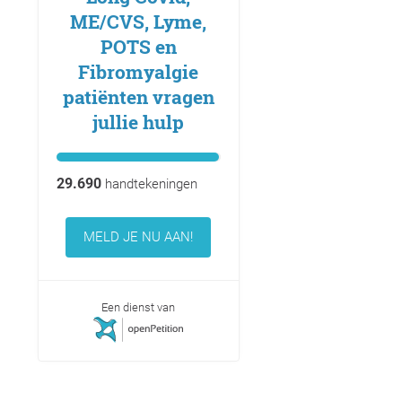
ME/CVS, Lyme,
POTS en
Fibromyalgie
patiënten vragen
jullie hulp
29.690
handtekeningen
MELD JE NU AAN!
Een dienst van