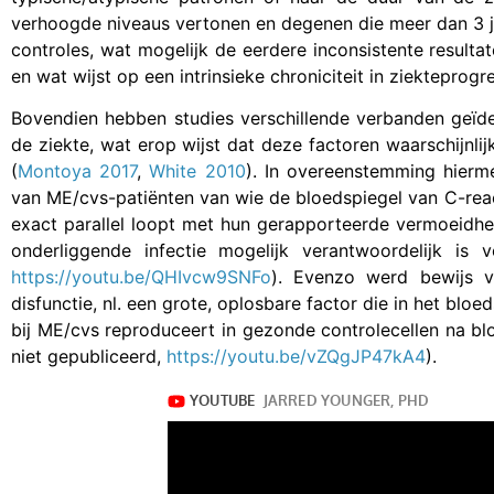
verhoogde niveaus vertonen en degenen die meer dan 3 ja
controles, wat mogelijk de eerdere inconsistente resulta
en wat wijst op een intrinsieke chroniciteit in ziekteprogre
Bovendien hebben studies verschillende verbanden geïden
de ziekte, wat erop wijst dat deze factoren waarschijnl
(
Montoya 2017
,
White 2010
). In overeenstemming hierme
van ME/cvs-patiënten van wie de bloedspiegel van C-reacti
exact parallel loopt met hun gerapporteerde vermoeidhei
onderliggende infectie mogelijk verantwoordelijk is
https://youtu.be/QHIvcw9SNFo
). Evenzo werd bewijs v
disfunctie, nl. een grote, oplosbare factor die in het blo
bij ME/cvs reproduceert in gezonde controlecellen na bl
niet gepubliceerd,
https://youtu.be/vZQgJP47kA4
).