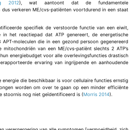
ng 2012
), wat aantoont dat de fundamentele
 dus verkeren ME/cvs-patiënten voortdurend in een staat
ificeerde specifiek de verstoorde functie van een eiwit,
in het reactiepad dat ATP genereert, de energetische
38 APT-moleculen die in een gezond persoon gegenereerd
 mitochondriën van een ME/cvs-patiënt slechts 2 ATP’s
un energiebudget voor alle overlevingsfuncties drastisch
gerapporteerde ervaring van ingrijpende en aanhoudende
nergie die beschikbaar is voor cellulaire functies ernstig
dwongen worden om over te gaan op een minder efficiënte
stoornis nog niet geïdentificeerd is (
Morris 2014
).
n verergergering van alle symptomen [vermoeidheid, zich