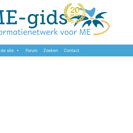
de site
Forum
Zoeken
Contact