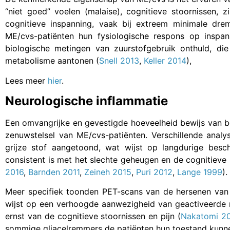
“niet goed” voelen (malaise), cognitieve stoornissen, zi
cognitieve inspanning, vaak bij extreem minimale drem
ME/cvs-patiënten hun fysiologische respons op inspann
biologische metingen van zuurstofgebruik onthuld, d
metabolisme aantonen (
Snell 2013
,
Keller 2014
),
Lees meer
hier
.
Neurologische inflammatie
Een omvangrijke en gevestigde hoeveelheid bewijs van be
zenuwstelsel van ME/cvs-patiënten. Verschillende anal
grijze stof aangetoond, wat wijst op langdurige besc
consistent is met het slechte geheugen en de cognitieve 
2016
,
Barnden 2011
,
Zeineh 2015
,
Puri 2012
,
Lange 1999
).
Meer specifiek toonden PET-scans van de hersenen van 
wijst op een verhoogde aanwezigheid van geactiveerde 
ernst van de cognitieve stoornissen en pijn (
Nakatomi 2
sommige gliacelremmers de patiënten hun toestand kunne