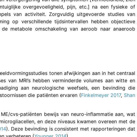
ntuiglijke overgevoeligheid, pijn, etc.] na een fysieke of
pels van activiteit. Zorgvuldig uitgevoerde studies van
ing op verschillende tijdsintervallen hebben objectieve
ie de metabole omschakeling van aeroob naar anaeroob
eldvormingsstudies tonen afwijkingen aan in het centraal
yses van MRI’s hebben verminderde volumes aan witte en
hadiging aan neurologische weefsels, een bevinding die
stoornissen die patiënten ervaren (
Finkelmeyer 2017
,
Shan
ME/cvs-patiënten bewijs van neuro-inflammatie aan, wat
microgliacellen, en deze niveaus kwamen overeen met de
014
). Deze bevinding is consistent met rapporteringen dat
n verbeteren (
Younger 2014
).