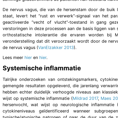
De nervus vagus, die van de hersenstam door de buik l
staat, levert het “rust en verwerk”-signaal van het p
geactiveerde “vecht of vlucht”-toestand in gang ge
verstoringen in deze processen aan de basis liggen van s
orthostatische intolerantie die ervaren worden bij 
veronderstelling dat dit veroorzaakt wordt door de nervu
de nervus vagus (
VanElzakker 2013
).
Lees meer
hier
en
hier
.
Systemische inflammatie
Talrijke onderzoeken van ontstekingsmarkers, cytoki
gemengde resultaten opgeleverd, die jarenlang verwarri
hebben echter duidelijk verhoogde niveaus aan klassie
wijst op systemische inflammatie (
Mildrad 2017
,
Maes 20
hersenvocht, wat wijst op neurologische inflammatie 
cytokineniveaus geïdentificeerd wanneer subgroepe
typische/atypische patronen of naar de duur van de zi