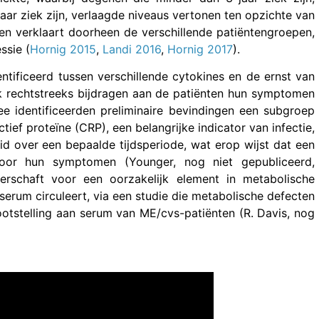
ar ziek zijn, verlaagde niveaus vertonen ten opzichte van
ten verklaart doorheen de verschillende patiëntengroepen,
ssie (
Hornig 2015
,
Landi 2016
,
Hornig 2017
).
tificeerd tussen verschillende cytokines en de ernst van
ijk rechtstreeks bijdragen aan de patiënten hun symptomen
e identificeerden preliminaire bevindingen een subgroep
ef proteïne (CRP), een belangrijke indicator van infectie,
d over een bepaalde tijdsperiode, wat erop wijst dat een
 voor hun symptomen (Younger, nog niet gepubliceerd,
erschaft voor een oorzakelijk element in metabolische
edserum circuleert, via een studie die metabolische defecten
ootstelling aan serum van ME/cvs-patiënten (R. Davis, nog