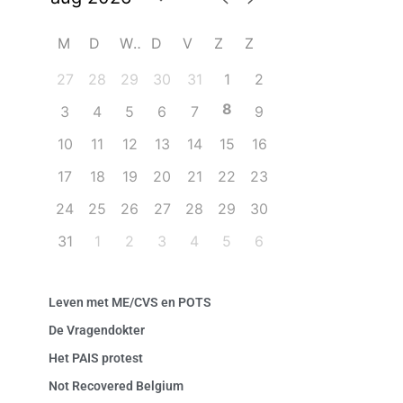
M
D
W
D
V
Z
Z
27
28
29
30
31
1
2
8
3
4
5
6
7
9
10
11
12
13
14
15
16
17
18
19
20
21
22
23
24
25
26
27
28
29
30
31
1
2
3
4
5
6
Leven met ME/CVS en POTS
De Vragendokter
Het PAIS protest
Not Recovered Belgium