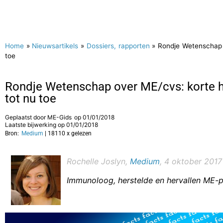
Home
»
Nieuwsartikels
»
Dossiers, rapporten
»
Rondje Wetenschap 
toe
Rondje Wetenschap over ME/cvs: korte 
tot nu toe
Geplaatst door
ME-Gids
op
01/01/2018
Laatste bijwerking op 01/01/2018
Bron:
Medium
| 18110 x gelezen
Rochelle Joslyn,
Medium
, 4 oktober 2017
Immunoloog, herstelde en hervallen ME-pa