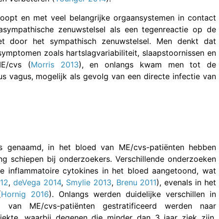
oopt en met veel belangrijke orgaansystemen in contact
arasympathische zenuwstelsel als een tegenreactie op de
zet door het sympathisch zenuwstelsel. Men denkt dat
ymptomen zoals hartslagvariabiliteit, slaapstoornissen en
ME/cvs (
Morris 2013
), en onlangs kwam men tot de
s vagus, mogelijk als gevolg van een directe infectie van
nes genaamd, in het bloed van ME/cvs-patiënten hebben
ng schiepen bij onderzoekers. Verschillende onderzoeken
ke inflammatoire cytokines in het bloed aangetoond, wat
12
,
deVega 2014
,
Smylie 2013
,
Brenu 2011
), evenals in het
(
Hornig 2016
). Onlangs werden duidelijke verschillen in
n van ME/cvs-patiënten gestratificeerd werden naar
ekte, waarbij degenen die minder dan 3 jaar ziek zijn,