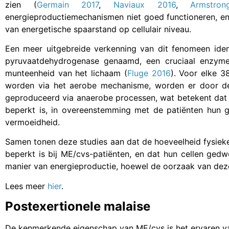
zien (
Germain 2017
,
Naviaux 2016
,
Armstro
energieproductiemechanismen niet goed functioneren, en
van energetische spaarstand op cellulair niveau.
Een meer uitgebreide verkenning van dit fenomeen ident
pyruvaatdehydrogenase genaamd, een cruciaal enzyme 
munteenheid van het lichaam (
Fluge 2016
). Voor elke 
worden via het aerobe mechanisme, worden er door de
geproduceerd via anaerobe processen, wat betekent dat h
beperkt is, in overeenstemming met de patiënten hun 
vermoeidheid.
Samen tonen deze studies aan dat de hoeveelheid fysieke e
beperkt is bij ME/cvs-patiënten, en dat hun cellen ge
manier van energieproductie, hoewel de oorzaak van deze 
Lees meer
hier
.
Postexertionele malaise
De kenmerkende eigenschap van ME/cvs is het ervaren va