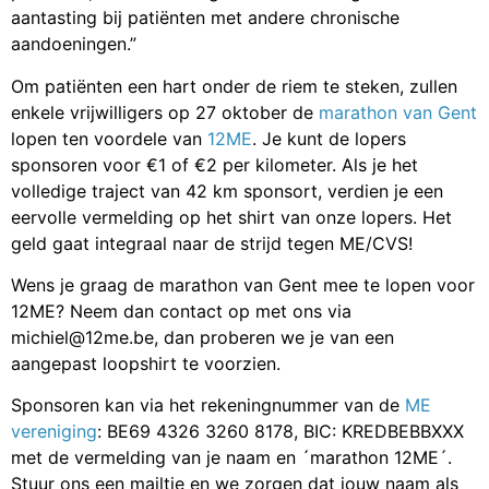
aantasting bij patiënten met andere chronische
aandoeningen.”
Om patiënten een hart onder de riem te steken, zullen
enkele vrijwilligers op 27 oktober de
marathon van Gent
lopen ten voordele van
12ME
. Je kunt de lopers
sponsoren voor €1 of €2 per kilometer. Als je het
volledige traject van 42 km sponsort, verdien je een
eervolle vermelding op het shirt van onze lopers. Het
geld gaat integraal naar de strijd tegen ME/CVS!
Wens je graag de marathon van Gent mee te lopen voor
12ME? Neem dan contact op met ons via
michiel@12me.be, dan proberen we je van een
aangepast loopshirt te voorzien.
Sponsoren kan via het rekeningnummer van de
ME
vereniging
: BE69 4326 3260 8178, BIC: KREDBEBBXXX
met de vermelding van je naam en ´marathon 12ME´.
Stuur ons een mailtje en we zorgen dat jouw naam als