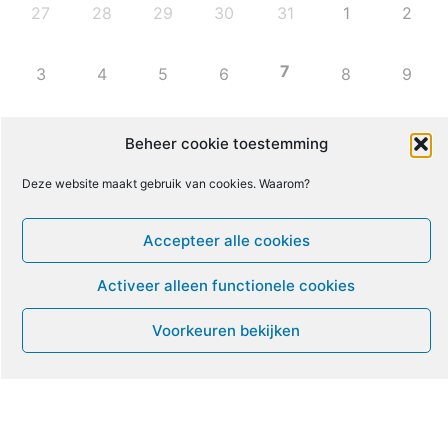
27
28
29
30
31
1
2
7
3
4
5
6
8
9
10
11
12
13
14
15
16
Beheer cookie toestemming
Deze website maakt gebruik van cookies. Waarom?
17
18
19
20
21
22
23
Accepteer alle cookies
24
25
26
27
28
29
30
Activeer alleen functionele cookies
31
1
2
3
4
5
6
Voorkeuren bekijken
Leven met ME/CVS en POTS
De Vragendokter