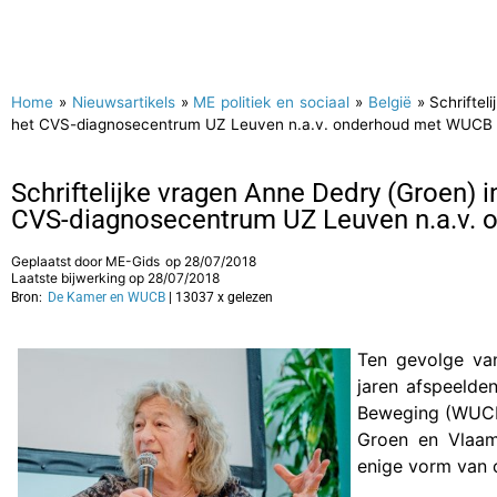
Home
»
Nieuwsartikels
»
ME politiek en sociaal
»
België
»
Schrifte
het CVS-diagnosecentrum UZ Leuven n.a.v. onderhoud met WUCB
Schriftelijke vragen Anne Dedry (Groen) 
CVS-diagnosecentrum UZ Leuven n.a.v.
Geplaatst door
ME-Gids
op
28/07/2018
Laatste bijwerking op 28/07/2018
Bron:
De Kamer en WUCB
| 13037 x gelezen
Ten gevolge van
jaren afspeelde
Beweging (WUCB)
Groen en Vlaams
enige vorm van c