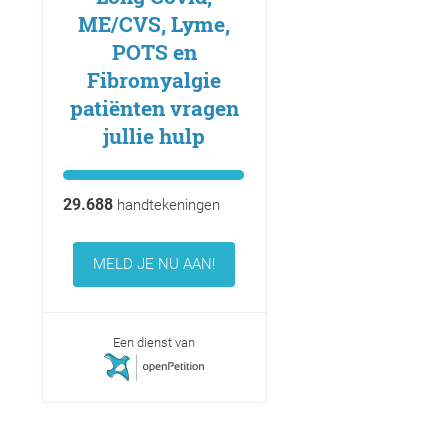
ME/CVS, Lyme,
POTS en
Fibromyalgie
patiënten vragen
jullie hulp
29.688
handtekeningen
MELD JE NU AAN!
Een dienst van