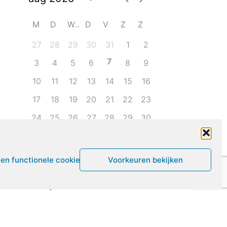
M
D
W
D
V
Z
Z
27
28
29
30
31
1
2
7
3
4
5
6
8
9
10
11
12
13
14
15
16
17
18
19
20
21
22
23
24
25
26
27
28
29
30
31
1
2
3
4
5
6
een functionele cookies
Voorkeuren bekijken
Leven met ME/CVS en POTS
De Vragendokter
Het PAIS protest
Not Recovered Belgium