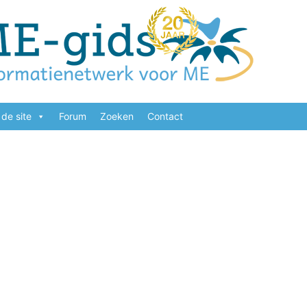
de site
Forum
Zoeken
Contact