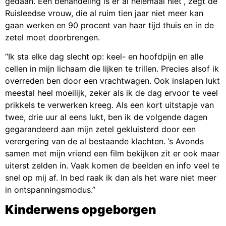
gedaan. Een behandeling is er al helemaal niet”, zegt de
Ruisleedse vrouw, die al ruim tien jaar niet meer kan
gaan werken en 90 procent van haar tijd thuis en in de
zetel moet doorbrengen.
“Ik sta elke dag slecht op: keel- en hoofdpijn en alle
cellen in mijn lichaam die lijken te trillen. Precies alsof ik
overreden ben door een vrachtwagen. Ook inslapen lukt
meestal heel moeilijk, zeker als ik de dag ervoor te veel
prikkels te verwerken kreeg. Als een kort uitstapje van
twee, drie uur al eens lukt, ben ik de volgende dagen
gegarandeerd aan mijn zetel gekluisterd door een
verergering van de al bestaande klachten. ’s Avonds
samen met mijn vriend een film bekijken zit er ook maar
uiterst zelden in. Vaak komen de beelden en info veel te
snel op mij af. In bed raak ik dan als het ware niet meer
in ontspanningsmodus.”
Kinderwens opgeborgen