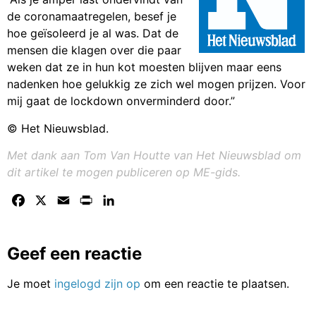
de coronamaatregelen, besef je
hoe geïsoleerd je al was. Dat de
mensen die klagen over die paar
weken dat ze in hun kot moesten blijven maar eens
nadenken hoe gelukkig ze zich wel mogen prijzen. Voor
mij gaat de lockdown onverminderd door.”
© Het Nieuwsblad.
Met dank aan Tom Van Houtte van Het Nieuwsblad om
dit artikel te mogen publiceren op ME-gids.
Facebook
X
Email
Print
LinkedIn
Geef een reactie
Je moet
ingelogd zijn op
om een reactie te plaatsen.