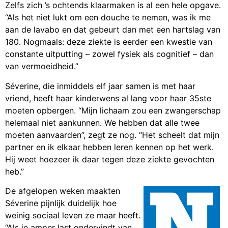
Zelfs zich ’s ochtends klaarmaken is al een hele opgave.
“Als het niet lukt om een douche te nemen, was ik me
aan de lavabo en dat gebeurt dan met een hartslag van
180. Nogmaals: deze ziekte is eerder een kwestie van
constante uitputting – zowel fysiek als cognitief – dan
van vermoeidheid.”
Séverine, die inmiddels elf jaar samen is met haar
vriend, heeft haar kinderwens al lang voor haar 35ste
moeten opbergen. “Mijn lichaam zou een zwangerschap
helemaal niet aankunnen. We hebben dat alle twee
moeten aanvaarden”, zegt ze nog. “Het scheelt dat mijn
partner en ik elkaar hebben leren kennen op het werk.
Hij weet hoezeer ik daar tegen deze ziekte gevochten
heb.”
De afgelopen weken maakten
Séverine pijnlijk duidelijk hoe
weinig sociaal leven ze maar heeft.
“Als je amper last ondervindt van