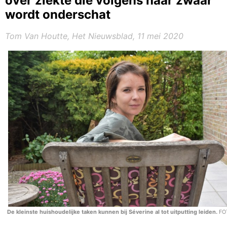
over ziekte die volgens haar zwaar
wordt onderschat
Tom Van Houtte, Het Nieuwsblad, 11 mei 2020
De kleinste huishoudelijke taken kunnen bij Séverine al tot uitputting leiden.
FO