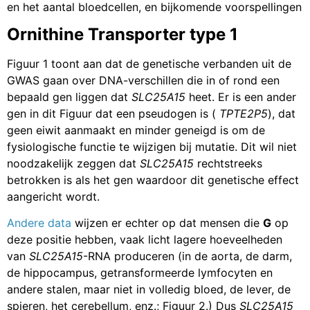
en het aantal bloedcellen, en bijkomende voorspellingen
Ornithine Transporter type 1
Figuur 1 toont aan dat de genetische verbanden uit de
GWAS gaan over DNA-verschillen die in of rond een
bepaald gen liggen dat
SLC25A15
heet. Er is een ander
gen in dit Figuur dat een pseudogen is (
TPTE2P5
), dat
geen eiwit aanmaakt en minder geneigd is om de
fysiologische functie te wijzigen bij mutatie. Dit wil niet
noodzakelijk zeggen dat
SLC25A15
rechtstreeks
betrokken is als het gen waardoor dit genetische effect
aangericht wordt.
Andere data
wijzen er echter op dat mensen die
G
op
deze positie hebben, vaak licht lagere hoeveelheden
van
SLC25A15
-RNA produceren (in de aorta, de darm,
de hippocampus, getransformeerde lymfocyten en
andere stalen, maar niet in volledig bloed, de lever, de
spieren, het cerebellum, enz.; Figuur 2.) Dus
SLC25A15