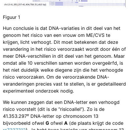
Figuur 1
Hun conclusie is dat DNA-variaties in dit deel van het
genoom het risico van een vrouw om ME/CVS te
krijgen, licht verhoogt. Dit moet betekenen dat deze
verandering in het risico veroorzaakt wordt door één of
meer DNA-verschillen in dit deel van het genoom. Maar
omdat alle 10 verschillen samen worden overgeërfd, is
het niet duidelijk welke diegene zijn die het verhoogde
risico veroorzaken. Om de veroorzakende DNA-
veranderingen precies vast te stellen, is er gedetailleerd
experimenteel onderzoek nodig.
We kunnen zeggen dat een DNA-letter een verhoogd
risico voorstelt (dit is de “risicoallel”). Zo is de
e
41.353.297
DNA-letter op chromosoom 13
bijvoorbeeld ofwel
G
ofwel
A
(de plaats krijgt de code
rs7337312
). Je hebt twee kopieën van chromosoom 13,