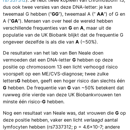
dus ook twee versies van deze DNA-letter: je kan
tweemaal G hebben (“
GG
“), tweemaal A (”
AA
“) of G en
A (“
GA
“). Mensen van over heel de wereld hebben
verschillende frequenties van
G
en
A
, maar uit de
populatie van de UK Biobank blijkt dat de frequentie G
ongeveer dezelfde is als die van
A
(~50%).
De resultaten van het lab van Ben Neale doen
vermoeden dat een DNA-letter
G
hebben op deze
positie op chromosoom 13 een licht verhoogd risico
voorspelt op een ME/CVS-diagnose; twee zulke
letters
G
hebben, geeft een hoger risico dan slechts één
G
hebben. De frequentie van
G
van ~50% betekent dat
ruwweg drie vierde van deze UK Biobankvrouwen ten
minste één risico-
G
hebben.
Nog een resultaat van Neale was, dat vrouwen die
G
op
deze positie hebben, vaker een licht
verlaagd
aantal
lymfocyten hebben (rs7337312; p = 4.6×10-7; andere