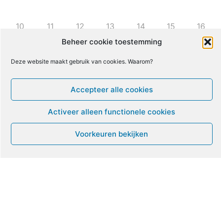
10
11
12
13
14
15
16
Beheer cookie toestemming
17
18
19
20
21
22
23
Deze website maakt gebruik van cookies. Waarom?
24
25
26
27
28
29
30
Accepteer alle cookies
Activeer alleen functionele cookies
31
1
2
3
4
5
6
Voorkeuren bekijken
Leven met ME/CVS en POTS
De Vragendokter
Het PAIS protest
Not Recovered Belgium
Vrouw met ME