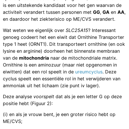
is een uitstekende kandidaat voor het gen waarvan de
activiteit verandert tussen personen met
GG
,
GA
en
AA
,
en daardoor het ziekterisico op ME/CVS verandert.
Wat weten we eigenlijk over
SLC25A15
? Interessant
genoeg codeert het een eiwit dat Ornithine Transporter
type 1 heet (ORNT1). Dit transporteert ornithine (en ook
lysine en arginine) doorheen het binnenste membraan
van de
mitochondria
naar de mitochondriale matrix.
Ornithine is een aminozuur (maar niet opgenomen in
eiwitten) dat een rol speelt in de
ureumcyclus
. Deze
cyclus speelt een essentiële rol in het verwijderen van
ammoniak uit het lichaam (zie punt iv lager).
Deze analyse
voorspelt
dat als je een letter G op deze
positie hebt (Figuur 2):
(i) en als je vrouw bent, je een groter risico hebt op
ME/CVS;