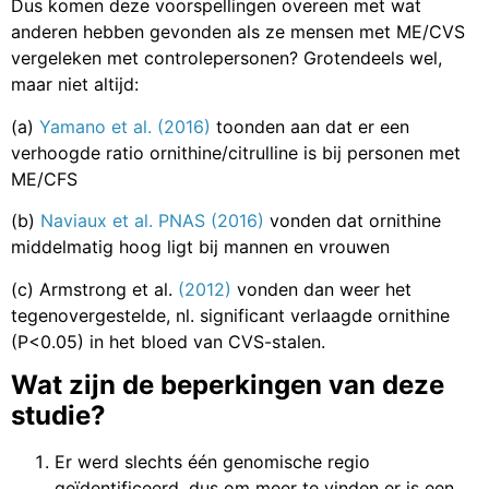
Dus komen deze voorspellingen overeen met wat
anderen hebben gevonden als ze mensen met ME/CVS
vergeleken met controlepersonen? Grotendeels wel,
maar niet altijd:
(a)
Yamano et al. (2016)
toonden aan dat er een
verhoogde ratio ornithine/citrulline is bij personen met
ME/CFS
(b)
Naviaux et al. PNAS (2016)
vonden dat ornithine
middelmatig hoog ligt bij mannen en vrouwen
(c) Armstrong et al.
(2012)
vonden dan weer het
tegenovergestelde, nl. significant verlaagde ornithine
(P<0.05) in het bloed van CVS-stalen.
Wat zijn de beperkingen van deze
studie?
Er werd slechts één genomische regio
geïdentificeerd, dus om meer te vinden er is een