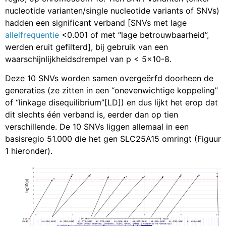
nucleotide varianten/single nucleotide variants of SNVs)
hadden een significant verband [SNVs met lage
allelfrequentie
<0.001 of met “lage betrouwbaarheid”,
werden eruit gefilterd], bij gebruik van een
waarschijnlijkheidsdrempel van p < 5×10-8.
Deze 10 SNVs worden samen overgeërfd doorheen de
generaties (ze zitten in een “onevenwichtige koppeling”
of “linkage disequilibrium”[LD]) en dus lijkt het erop dat
dit slechts één verband is, eerder dan op tien
verschillende. De 10 SNVs liggen allemaal in een
basisregio 51.000 die het gen SLC25A15 omringt (Figuur
1 hieronder).