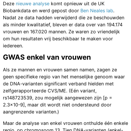
Deze
nieuwe analyse
komt opnieuw uit de UK
Biobankdata en werd gepost door
Ben Neales lab
.
Nadat ze data hadden verwijderd die ze beschouwden
als minder kwalitatief, bleven er data over van 194.174
vrouwen en 167.020 mannen. Ze waren zo vriendelijk
om hun resultaten vrij beschikbaar te maken voor
iedereen.
GWAS enkel van vrouwen
Als ze mannen en vrouwen samen namen, zagen ze
geen specifieke regio van het menselijke genoom waar
de DNA-varianten significant verband hielden met
zelfgerapporteerde CVS/ME. (Eén variant,
rs148723539, zou mogelijk aangewezen zijn [p =
2.3×10-9], maar dit wordt niet ondersteund door
aangrenzende varianten.)
Maar de analyse van enkel vrouwen onthulde één enkele
regio, op chromosoom 13. Tien DNA-varianten (enkel-