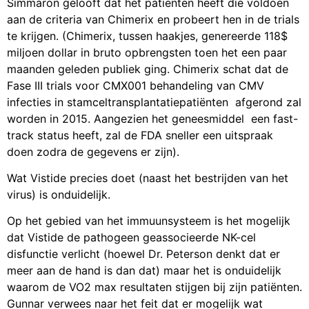
Simmaron gelooft dat het patiënten heeft die voldoen
aan de criteria van Chimerix en probeert hen in de trials
te krijgen. (Chimerix, tussen haakjes, genereerde 118$
miljoen dollar in bruto opbrengsten toen het een paar
maanden geleden publiek ging. Chimerix schat dat de
Fase III trials voor CMX001 behandeling van CMV
infecties in stamceltransplantatiepatiënten afgerond zal
worden in 2015. Aangezien het geneesmiddel een fast-
track status heeft, zal de FDA sneller een uitspraak
doen zodra de gegevens er zijn).
Wat Vistide precies doet (naast het bestrijden van het
virus) is onduidelijk.
Op het gebied van het immuunsysteem is het mogelijk
dat Vistide de pathogeen geassocieerde NK-cel
disfunctie verlicht (hoewel Dr. Peterson denkt dat er
meer aan de hand is dan dat) maar het is onduidelijk
waarom de VO2 max resultaten stijgen bij zijn patiënten.
Gunnar verwees naar het feit dat er mogelijk wat