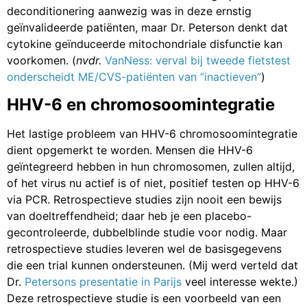
deconditionering aanwezig was in deze ernstig
geïnvalideerde patiënten, maar Dr. Peterson denkt dat
cytokine geïnduceerde mitochondriale disfunctie kan
voorkomen. (
nvdr.
VanNess: verval bij tweede fietstest
onderscheidt ME/CVS-patiënten van “inactieven”
)
HHV-6 en chromosoomintegratie
Het lastige probleem van HHV-6 chromosoomintegratie
dient opgemerkt te worden. Mensen die HHV-6
geïntegreerd hebben in hun chromosomen, zullen altijd,
of het virus nu actief is of niet, positief testen op HHV-6
via PCR. Retrospectieve studies zijn nooit een bewijs
van doeltreffendheid; daar heb je een placebo-
gecontroleerde, dubbelblinde studie voor nodig. Maar
retrospectieve studies leveren wel de basisgegevens
die een trial kunnen ondersteunen. (Mij werd verteld dat
Dr.
Petersons presentatie in Parijs
veel interesse wekte.)
Deze retrospectieve studie is een voorbeeld van een