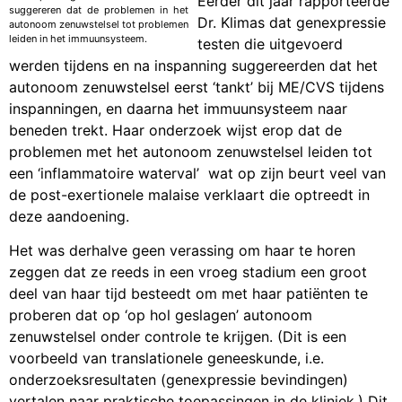
Eerder dit jaar rapporteerde
suggereren dat de problemen in het
Dr. Klimas dat genexpressie
autonoom zenuwstelsel tot problemen
leiden in het immuunsysteem.
testen die uitgevoerd
werden tijdens en na inspanning suggereerden dat het
autonoom zenuwstelsel eerst ‘tankt’ bij ME/CVS tijdens
inspanningen, en daarna het immuunsysteem naar
beneden trekt. Haar onderzoek wijst erop dat de
problemen met het autonoom zenuwstelsel leiden tot
een ‘inflammatoire waterval’ wat op zijn beurt veel van
de post-exertionele malaise verklaart die optreedt in
deze aandoening.
Het was derhalve geen verassing om haar te horen
zeggen dat ze reeds in een vroeg stadium een groot
deel van haar tijd besteedt om met haar patiënten te
proberen dat op ‘op hol geslagen’ autonoom
zenuwstelsel onder controle te krijgen. (Dit is een
voorbeeld van translationele geneeskunde, i.e.
onderzoeksresultaten (genexpressie bevindingen)
vertalen naar praktische toepassingen in de kliniek.) Dit