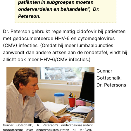
patiënten in subgroepen moeten
onderverdelen en behandelen”, Dr.
Peterson.
Dr. Peterson gebruikt regelmatig cidofovir bij patiënten
met gedocumenteerde HHV-6 en cytomegalovirus
(CMV) infecties. (Omdat hij meer lumbaalpuncties
aanwendt dan andere artsen aan de rondetafel, vindt hij
allicht ook meer HHV-6/CMV infecties.)
Gunnar
Gottschalk,
Dr. Petersons
Gunnar Gotschalk, Dr. Peterson’s onderzoeksassistent,
rapporteerde over onderzoeksresultaten bij ME/CVS-