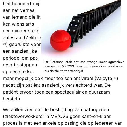
(Dit herinnert mij
aan het verhaal
van iemand die ik
ken wiens arts
een minder sterk
antiviraal (Zelitrex
®) gebruikte voor
een aanzienlijke
periode, om pas
Dr. Peterson stelt dat een vroege meer agressieve
over te stappen
aanpak bij ME/CVS later problemen kan voorkomen
op een sterker
als de ziekte voortschrijdt.
maar mogelijk ook meer toxisch antiviraal (Valcyte ®)
nadat zijn patiënt aanzienlijk verslechterd was. De
patiënt ervoer toen een spectaculair en duurzaam
herstel.)
We zullen zien dat de bestrijding van pathogenen
(ziekteverwekkers) in ME/CVS geen kant-en-klaar
proces is met een enkele oplossing die op iedereen van