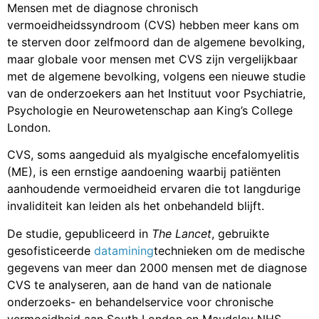
Mensen met de diagnose chronisch
vermoeidheidssyndroom (CVS) hebben meer kans om
te sterven door zelfmoord dan de algemene bevolking,
maar globale voor mensen met CVS zijn vergelijkbaar
met de algemene bevolking, volgens een nieuwe studie
van de onderzoekers aan het Instituut voor Psychiatrie,
Psychologie en Neurowetenschap aan King’s College
London.
CVS, soms aangeduid als myalgische encefalomyelitis
(ME), is een ernstige aandoening waarbij patiënten
aanhoudende vermoeidheid ervaren die tot langdurige
invaliditeit kan leiden als het onbehandeld blijft.
De studie, gepubliceerd in
The Lancet
, gebruikte
gesofisticeerde
datamining
technieken om de medische
gegevens van meer dan 2000 mensen met de diagnose
CVS te analyseren, aan de hand van de nationale
onderzoeks- en behandelservice voor chronische
vermoeidheid aan South London en Maudsley NHS