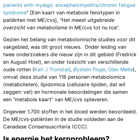
patients with myalgic encephalomyelitis/chronic fatigue
syndrome
” [Een kaart van metabole fenotypen in
patiënten met ME/cvs],
“Het meest uitgebreide
overzicht van metabolisme
in ME/cvs tot nu toe”.
Gezien het belang van metabolomische studies voor dit
vakgebied, was dit groot nieuws. Onder leiding van
twee onderzoekers die nieuw zijn in dit gebied (Fredrick
en August Hoel), en onder toezicht van verschillende
oude rotten (
Karl J Tronstad
,
Øystein Fluge,
Olav Mella
),
omvat deze studie van 118 personen metabolomica
(metabolieten), lipidomica (cellulaire lipiden, dat wil
zeggen: vet) en hormonale beoordelingen die samen
een “metabole kaart” van ME/cvs opleveren.
Ongeveer 1.700 stoffen in het bloed werden beoordeeld.
De ME/cvs-patiënten in de studie voldeden aan de
Canadese Consensuscriteria (CCC).
Is energie het kernprobleem?