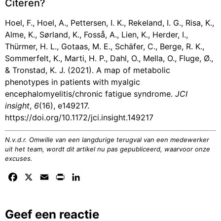
Citeren?
Hoel, F., Hoel, A., Pettersen, I. K., Rekeland, I. G., Risa, K.,
Alme, K., Sørland, K., Fosså, A., Lien, K., Herder, I.,
Thürmer, H. L., Gotaas, M. E., Schäfer, C., Berge, R. K.,
Sommerfelt, K., Marti, H. P., Dahl, O., Mella, O., Fluge, Ø.,
& Tronstad, K. J. (2021). A map of metabolic
phenotypes in patients with myalgic
encephalomyelitis/chronic fatigue syndrome.
JCI
insight
,
6
(16), e149217.
https://doi.org/10.1172/jci.insight.149217
N.v.d.r. Omwille van een langdurige terugval van een medewerker
uit het team, wordt dit artikel nu pas gepubliceerd, waarvoor onze
excuses.
Facebook
X
Email
Print
LinkedIn
Geef een reactie