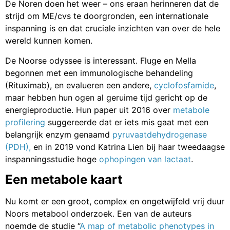
De Noren doen het weer – ons eraan herinneren dat de
strijd om ME/cvs te doorgronden, een internationale
inspanning is en dat cruciale inzichten van over de hele
wereld kunnen komen.
De Noorse odyssee is interessant. Fluge en Mella
begonnen met een immunologische behandeling
(Rituximab), en evalueren een andere,
cyclofosfamide
,
maar hebben hun ogen al geruime tijd gericht op de
energieproductie. Hun paper uit 2016 over
metabole
profilering
suggereerde dat er iets mis gaat met een
belangrijk enzym genaamd
pyruvaatdehydrogenase
(PDH),
en in 2019 vond Katrina Lien bij haar tweedaagse
inspanningsstudie hoge
ophopingen van lactaat
.
Een metabole kaart
Nu komt er een groot, complex en ongetwijfeld vrij duur
Noors metabool onderzoek. Een van de auteurs
noemde de studie “
A map of metabolic phenotypes in