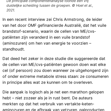
De principale componentenanalyse toonde een vrij
duidelijke scheiding tussen de groepen.
© Hoel et al.,
2021.
In een recent interview zei Chris Armstrong, de leider
van het door OMF gefinancierde Australië, dat het vuile
brandstof-scenario, waarin de cellen van ME/cvs-
patiënten zijn veranderd in een vuile brandstof
(aminozuren) om hen van energie te voorzien –
standhoudt.
Dat deed het zeker in deze studie die suggereerde dat
de cellen van ME/cvs-patiënten gewoon doen wat elke
cel (of persoon) zou doen wanneer ze uitgehongerd zijn
of onder extreme metabole stress staan: ze consumeren
in principe alles wat ze kunnen om te overleven.
Die aanpak is logisch als je net een marathon gelopen
hebt – niet zozeer als je in rust bent. De auteurs
merkten op dat het verbruik van vertakte-keten-
aminozuren en de afbraak van vetzuren, galproducten