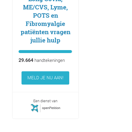
ME/CVS, Lyme,
POTS en
Fibromyalgie
patiënten vragen
jullie hulp
29.664
handtekeningen
MELD JE NU AAN!
Een dienst van