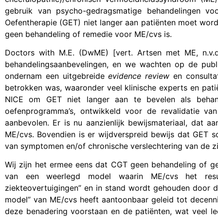
gebruik van psycho-gedragsmatige behandelingen voo
Oefentherapie (GET) niet langer aan patiënten moet wo
geen behandeling of remedie voor ME/cvs is.
Doctors with M.E. (DwME) [vert. Artsen met ME, n.v.d
behandelingsaanbevelingen, en we wachten op de publica
ondernam een uitgebreide
evidence review
en consulta
betrokken was, waaronder veel klinische experts en pati
NICE om GET niet langer aan te bevelen als behand
oefenprogramma’s, ontwikkeld voor de revalidatie va
aanbevolen. Er is nu aanzienlijk bewijsmateriaal, dat 
ME/cvs. Bovendien is er wijdverspreid bewijs dat GET sc
van symptomen en/of chronische verslechtering van de zi
Wij zijn het ermee eens dat CGT geen behandeling of g
van een weerlegd model waarin ME/cvs het resul
ziekteovertuigingen” en in stand wordt gehouden door d
model” van ME/cvs heeft aantoonbaar geleid tot decenni
deze benadering voorstaan en de patiënten, wat veel le