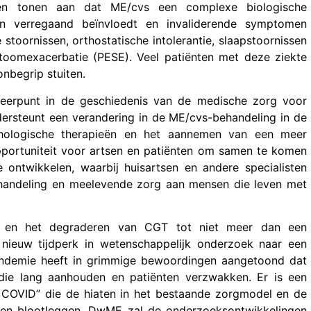
hten tonen aan dat ME/cvs een complexe biologische
en verregaand beïnvloedt en invaliderende symptomen
stoornissen, orthostatische intolerantie, slaapstoornissen
toomexacerbatie (PESE). Veel patiënten met deze ziekte
nbegrip stuiten.
eerpunt in de geschiedenis van de medische zorg voor
ndersteunt een verandering in de ME/cvs-behandeling in de
ologische therapieën en het aannemen van een meer
opportuniteit voor artsen en patiënten om samen te komen
ontwikkelen, waarbij huisartsen en andere specialisten
andeling en meelevende zorg aan mensen die leven met
g en het degraderen van CGT tot niet meer dan een
nieuw tijdperk in wetenschappelijk onderzoek naar een
andemie heeft in grimmige bewoordingen aangetoond dat
 die lang aanhouden en patiënten verzwakken. Er is een
e COVID” die de hiaten in het bestaande zorgmodel en de
en blootleggen. DwME zal de onderzoeksontwikkelingen