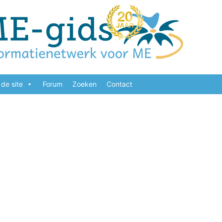
de site
Forum
Zoeken
Contact