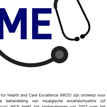
 for Health and Care Excellence (NICE) zijn ontwerp voor
 behandeling van myalgische encefalomyelitis (of
cvs). NICE heeft zijn aanbevelingen van 2007 over het