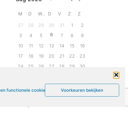
M
D
W
D
V
Z
Z
27
28
29
30
31
1
2
6
3
4
5
7
8
9
10
11
12
13
14
15
16
17
18
19
20
21
22
23
24
25
26
27
28
29
30
31
1
2
3
4
5
6
een functionele cookies
Voorkeuren bekijken
Leven met ME/CVS en POTS
De Vragendokter
Het PAIS protest
Not Recovered Belgium