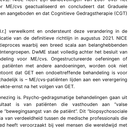
r ME/cvs geactualiseerd en concludeert dat Graduele
rden aangeboden en dat Cognitieve Gedragstherapie (CGT)
.r.] verwelkomt en ondersteunt deze verandering in de
tie van de definitieve richtlijn in augustus 2021. NICE
tieproces waarbij een breed scala aan belanghebbenden
ëntengroepen. DwME staat volledig achter het besluit van
eling voor ME/cvs. Ongestructureerde oefeningen of
n patiënten met andere aandoeningen, worden ook niet
aantoont dat GET een ondoeltreffende behandeling is voor
hadelijk is – ME/cvs-patiënten lijden aan een verergering
ekte-ernst na het volgen van GET.
enezing is. Psycho-gedragsmatige behandelingen gaan uit
taat is van patiënten die vasthouden aan “valse
e “bewegingsangst van de patiënt”. Dit “biopsychosociale
a van verdeeldheid tussen de medische professionals die
ed heeft veroorzaakt bij veel mensen die wereldwijd met