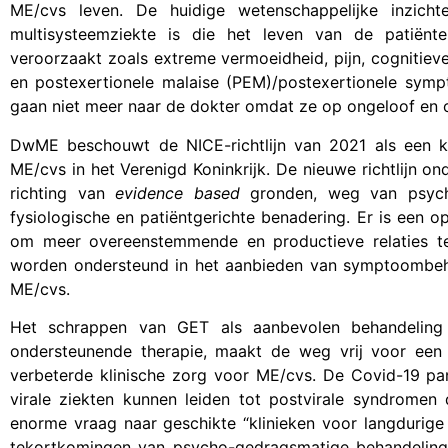
ME/cvs leven. De huidige wetenschappelijke inzic
multisysteemziekte is die het leven van de patiënt
veroorzaakt zoals extreme vermoeidheid, pijn, cognitieve 
en postexertionele malaise (PEM)/postexertionele symp
gaan niet meer naar de dokter omdat ze op ongeloof en o
DwME beschouwt de NICE-richtlijn van 2021 als een k
ME/cvs in het Verenigd Koninkrijk. De nieuwe richtlijn o
richting van
evidence based
gronden, weg van psych
fysiologische en patiëntgerichte benadering. Er is een 
om meer overeenstemmende en productieve relaties te 
worden ondersteund in het aanbieden van symptoombeh
ME/cvs.
Het schrappen van GET als aanbevolen behandelin
ondersteunende therapie, maakt de weg vrij voor een 
verbeterde klinische zorg voor ME/cvs. De Covid-19 p
virale ziekten kunnen leiden tot postvirale syndromen
enorme vraag naar geschikte “klinieken voor langdurig
tekortkomingen van psycho-gedragsmatige behandeling